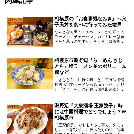
関連記事
相模原の『お食事処なみき』へ穴
定食＆洋食
子天丼を食べに行ってみた結果
なんとなく天丼モチベ！タイから戻って
ラーメン、チャーハン、カツカレーは食
べたと思うのですが、そう言えば寿司と
か天丼は食べて無いかな～みたいな？
と、言う訳でどこで天丼を食べようかと3
秒考えてみた結果、国道16号線にある
相模原市淵野辺『らーめん きじ
『なみき』の存在を思いま...
ラーメン＆つけ麺
とら』塩ラーメン並のボリューム
感など
『きじとら』に行く時～と、言う訳で淵
野辺ら辺でラーメンっちゅうたら、わり
と『きじとら』の存在は無視出来ない説
で御座います。いや、なんだかんだと結
構長く営業してるかもでして、そういう
意味では安定の美味しさと言うか、それ
淵野辺『大衆酒場 王家餃子』時
中華料理
なり人気があるって事です...
には中国料理でどうでしょう？＠
相模原市
『王家餃子』ですよ！って事で、久しぶ
りに『王家餃子』に行ったものの、記事