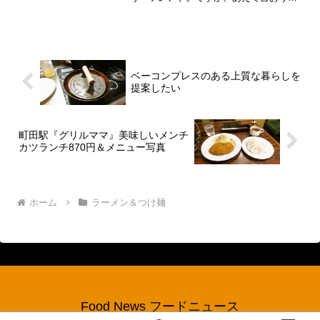
「疫病の期間があったからねと！」その
頃はバイトしてたし、飲食店にロケする
回数も極力減らしていた為、かなり空白
の期間が出来てしまっ...
ベーコンプレスのある上質な暮らしを
提案したい
町田駅『グリルママ』美味しいメンチ
カツランチ870円＆メニュー写真
ホーム
ラーメン＆つけ麺
Food News フードニュース