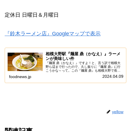
定休日 日曜日＆月曜日
『鈴木ラーメン店』Googleマップで表示
相模大野駅『麺屋 鼎（かなえ）』ラーメ
ンが美味しい件
『麺屋 鼎（かなえ）』ですよ！と、言う訳で相模大
野ら辺まで行ったので、久し振りに『麺屋 鼎』に行
こうかな～って。この『麺屋 鼎』も相模大野で長く
営業してる記憶でして、わりと並んで食べた記憶です
2024.04.09
foodnews.jp
が、あえて言おう！「今日はなんか空いている
と！」...
yellow