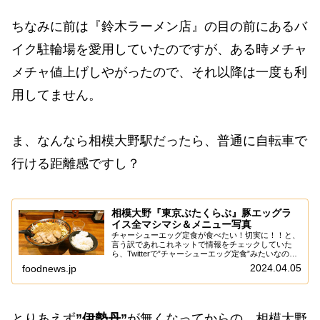
ちなみに前は『鈴木ラーメン店』の目の前にあるバ
イク駐輪場を愛用していたのですが、ある時メチャ
メチャ値上げしやがったので、それ以降は一度も利
用してません。
ま、なんなら相模大野駅だったら、普通に自転車で
行ける距離感ですし？
相模大野『東京ぶたくらぶ』豚エッグラ
イス全マシマシ＆メニュー写真
チャーシューエッグ定食が食べたい！切実に！！と、
言う訳であれこれネットで情報をチェックしていた
ら、Twitterで”チャーシューエッグ定食”みたいなのが
トレンドに上がってたりして？ん～……近場にはソレ
2024.04.05
foodnews.jp
らしき食べ物は無いものかと、まずはネット...
とりあえず
”伊勢丹”
が無くなってからの、相模大野