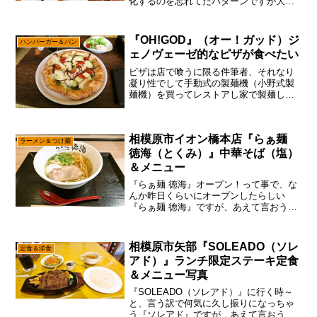
化するのを忘れてたパターンですが大丈
夫だ、問題ない。まあ、個人的には淵野
辺ら辺で中国料理を食べたいな～って思
ったならば、この『王家餃子』と思って
『OH!GOD』（オー！ガッド）ジ
ハンバーガー＆パン
おります。一応は書いてお...
ェノヴェーゼ的なピザが食べたい
ピザは店で喰うに限る件筆者、それなり
凝り性でして手動式の製麺機（小野式製
麺機）を買ってレストアし家で製麺して
みたり、ソーセージを造りたいが為だけ
に多分、数回しか使わないであろうソー
セージマシーンを3万円で買ったりする男
相模原市イオン橋本店『らぁ麺
で御座います。ゆえに。...
ラーメン＆つけ麺
徳海（とくみ）』中華そば（塩）
＆メニュー
『らぁ麺 徳海』オープン！って事で、な
んか昨日くらいにオープンしたらしい
『らぁ麺 徳海』ですが、あえて言おう！
「昨日は別の店もオープンしたからね
と！」ま、さすがに両方行くのはシンド
イので、『らぁ麺 徳海』は今日で良いか
相模原市矢部『SOLEADO（ソレ
定食＆洋食
な～って。こういう感じ...
アド）』ランチ限定ステーキ定食
＆メニュー写真
『SOLEADO（ソレアド）』に行く時～
と、言う訳で何気に久し振りになっちゃ
う『ソレアド』ですが、あえて言おう！