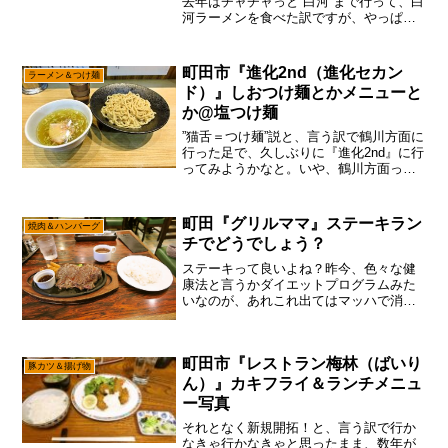
去年はチャチャっと”白河”まで行って、白
河ラーメンを食べた訳ですが、やっぱラ
ーメンの世界は奥が深いな～って。実際
に白河まで行って気が付いた事は、いわ
ゆるラーメンが盛んな地域、ご当地ラー
町田市『進化2nd（進化セカン
ラーメン＆つけ麺
メンみたいなのがある...
ド）』しおつけ麺とかメニューと
か@塩つけ麺
”猫舌＝つけ麺”説と、言う訳で鶴川方面に
行った足で、久しぶりに『進化2nd』に行
ってみようかなと。いや、鶴川方面って
町田市っちゃ町田市ですけれども、正直
言うと全然行かないよね～って。そもそ
も魅力的な飲食店もチラホラしか無い
町田『グリルママ』ステーキラン
焼肉＆ハンバーグ
し、なんとなく遠い...
チでどうでしょう？
ステーキって良いよね？昨今、色々な健
康法と言うかダイエットプログラムみた
いなのが、あれこれ出てはマッハで消え
てる感じでして、一時期は”糖質制限ダイ
エット”みたいなのも流行りましたな～だ
が、しかし！結局の所は「適度な運動と
町田市『レストラン梅林（ばいり
食事制限」みたいなの...
豚カツ＆揚げ物
ん）』カキフライ＆ランチメニュ
ー写真
それとなく新規開拓！と、言う訳で行か
なきゃ行かなきゃと思ったまま、数年が