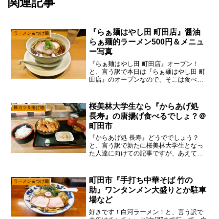
関連記事
『らぁ麺はやし田 町田店』醤油
ラーメン＆つけ麺
らぁ麺的ラーメン500円＆メニュ
ー写真
『らぁ麺はやし田 町田店』オープン！
と、言う訳で本日は『らぁ麺はやし田 町
田店』のオープンなので、そこは食べに
行こうかな～って。だが、しかし！なん
かオープニングセール的なのとして、”ラ
ーメン1杯500円”みたいな事をやっている
桜美林大学生なら『からあげ処
豚カツ＆揚げ物
ので、あえて言...
長寿』の唐揚げ食べるでしょ？＠
町田市
『からあげ処 長寿』どうででしょう？
と、言う訳で新たに桜美林大学生となっ
た人達に向けての記事ですが、あえて言
おう！「長寿の唐揚げは必食である
と！」ま、別に大学生でなくても普通に
食べに行ける『からあげ処 長寿』です
町田市『手打ち中華そば 竹の
ラーメン＆つけ麺
が、やはり時間帯によっては桜...
助』ワンタンメン大盛りとか駐車
場など
好きです！白河ラーメン！と、言う訳で