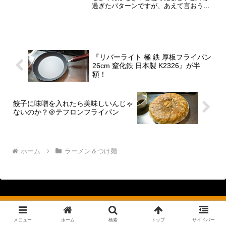
過ぎたパターンですが、あえて言おう！
「最終的には行ったから大丈夫だ、問題
ない。」そんなこんなで『レストラン梅
林』で御座います。いや～、この『レス
トラン梅林』も、ずっと前...
『リバーライト 極 鉄 厚板フライパン
26cm 窒化鉄 日本製 K2326』が半
額！
餃子に味噌を入れたら美味しいんじゃ
ないのか？＠テフロンフライパン
ホーム
ラーメン＆つけ麺
メニュー
ホーム
検索
トップ
サイドバー
Food News フードニュース