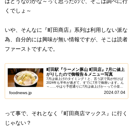
はどうなのかな～って思ったので、そこは調べに行
くでしょ～
いや、そんなに『町田商店』系列は利用しない派な
為、自分的には興味が無い情報ですが、そこは読者
ファーストですんで。
町田駅『ラーメン豚山 町田店』7月に値上
がりしたので御報告＆メニュー写真
7月は値上げのタイミング！と、言う訳で気が付けば
2024年も半年が過ぎて、すでに7月で御座います。ん
～……やはり予想通りに7月は値上げか～って小並感
でして、全てはロシアが元凶かなと。ま、この7月に
2024.07.04
foodnews.jp
値上げするのは、やはり物価も下がらない感じだ...
って事で、それとなく『町田商店マックス』に行く
じゃない？