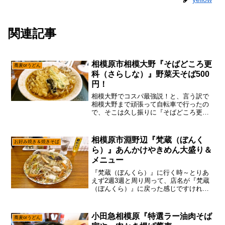
関連記事
相模原市相模大野『そばどころ更
蕎麦orうどん
科（さらしな）』野菜天そば500
円！
相模大野でコスパ最強説！と、言う訳で
相模大野まで頑張って自転車で行ったの
で、そこは久し振りに『そばどころ更
科』に行こうかな～って。いや、相模大
野駅ら辺には飲食店が沢山ありますが、
個人的にはこの『そばどころ更科』が、
相模原市淵野辺『梵蔵（ぼんく
お好み焼き＆焼きそば
一番コスパに優れていると思...
ら）』あんかけやきめん大盛り＆
メニュー
『梵蔵（ぼんくら）』に行く時～とりあ
えず2週3週と周り周って、店名が『梵蔵
（ぼんくら）』に戻った感じですけれど
も大丈夫だ、問題ない。いや、一時期は
ホットドッグとかホットサンドとか、チ
ョコレートホイップミルクみたいな方向
小田急相模原『特選ラー油肉そば
蕎麦orうどん
を模索してましたからね...