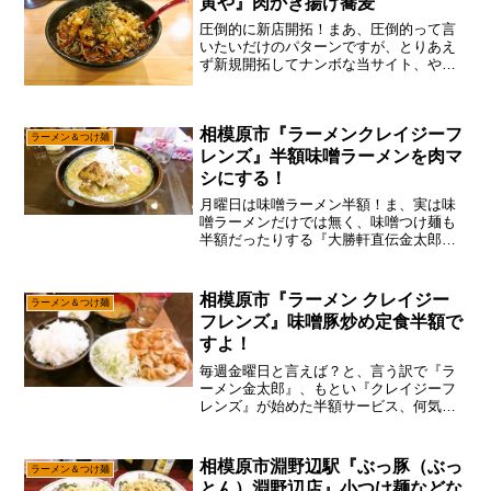
寅や』肉かき揚げ蕎麦
圧倒的に新店開拓！まあ、圧倒的って言
いたいだけのパターンですが、とりあえ
ず新規開拓してナンボな当サイト、やは
り町田＆相模原の情報で遅れを取る訳に
は行かないので、新年早々でヤル気があ
るうちにチャチャっと回っておこうかな
相模原市『ラーメンクレイジーフ
と。と、言う訳で去年の1...
ラーメン＆つけ麺
レンズ』半額味噌ラーメンを肉マ
シにする！
月曜日は味噌ラーメン半額！ま、実は味
噌ラーメンだけでは無く、味噌つけ麺も
半額だったりする『大勝軒直伝金太郎』
改め『肉チャーハンとレモンサワーの店
byミートくん』もとい、『ラーメンクレ
イジーフレンズ』ですけれども、あえて
相模原市『ラーメン クレイジー
ラーメン＆つけ麺
言おう！「半額の可能...
フレンズ』味噌豚炒め定食半額で
すよ！
毎週金曜日と言えば？と、言う訳で『ラ
ーメン金太郎』、もとい『クレイジーフ
レンズ』が始めた半額サービス、何気に
毎週金曜日は『味噌豚炒め定食』が半額
ですんで、そこは一応食べておこうかな
と。いや、すでに月曜日の『味噌ラーメ
相模原市淵野辺駅『ぶっ豚（ぶっ
ラーメン＆つけ麺
ン』、火曜日の『タンメン...
とん）淵野辺店』小つけ麺などな