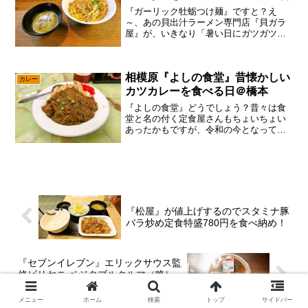
『ガーリック牡蛎つけ麺』ですと？え
～、あの貝出汁ラーメン専門店『貝ガラ
屋』が、いきなり「暑い日にガツガツ食
べれるような、つけ麺が出来ました！」
との事で、『ガーリック牡蛎つけ麺』を
今日発売するとの事。ま、多分にまだ試
相模原『よしの食堂』昔懐かしい
作段階と思われ、まずは”昼...
カレー
カツカレーを食べる日＠橋本
『よしの食堂』どうでしょう？昔々は食
堂と名の付く定食屋さんもちょいちょい
あったかもですが、令和の今となっては
相模原市内にも残り少ない感じですの
で、あえて言おう！「よしの食堂、どう
でしょうと！」いや、わりと当サイト的
には2017年、2018年...
『松屋』が値上げするのでスタミナ豚
バラ炒め定食特盛780円を食べ納め！
『セブンイレブン』エリックサウス監
修ビリヤニ ベジタブルクルマ（略レ
ビュー
メニュー
ホーム
検索
トップ
サイドバー