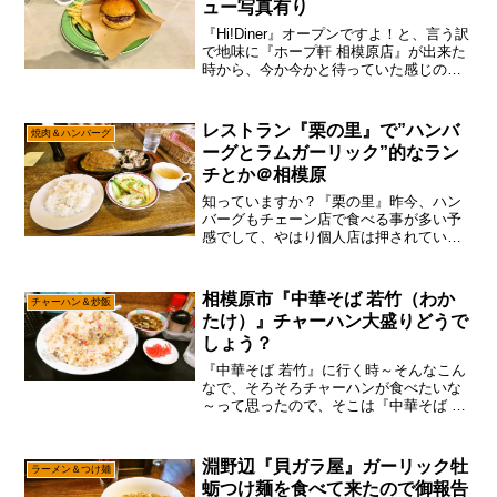
ュー写真有り
『Hi!Diner』オープンですよ！と、言う訳
で地味に『ホープ軒 相模原店』が出来た
時から、今か今かと待っていた感じの
『Hi!Diner』ですが、いよいよ本格的にオ
ープンしたっぽいので、そこは『マボロ
シ』に行ったタイミングで食べるパター
レストラン『栗の里』で”ハンバ
焼肉＆ハンバーグ
ンで...
ーグとラムガーリック”的なラン
チとか＠相模原
知っていますか？『栗の里』昨今、ハン
バーグもチェーン店で食べる事が多い予
感でして、やはり個人店は押されている
感があるのですが、あえて言おう！「ハ
ンバーグ言うたら『栗の里』じゃろうが
と！」と、言う訳で超久し振りに相模大
相模原市『中華そば 若竹（わか
チャーハン＆炒飯
野にあるレストラン『栗の...
たけ）』チャーハン大盛りどうで
しょう？
『中華そば 若竹』に行く時～そんなこん
なで、そろそろチャーハンが食べたいな
～って思ったので、そこは『中華そば 若
竹』に行くじゃない？いや！確かに相模
原でチャーハン言うたら、そこは『自由
軒』な気もするけれども、かなりの不定
淵野辺『貝ガラ屋』ガーリック牡
ラーメン＆つけ麺
休具合ですんで、最近...
蛎つけ麺を食べて来たので御報告