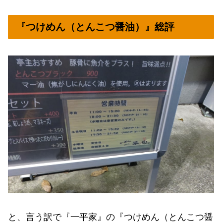
『つけめん（とんこつ醤油）』総評
と、言う訳で『一平家』の『つけめん（とんこつ醤