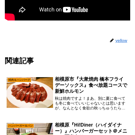
yellow
関連記事
相模原市『大衆焼肉 橋本フライ
焼肉＆ハンバーグ
デーソックス』食べ放題コースで
新鮮ホルモン
秋は焼肉ですよ！まあ、別に夏に食べて
も冬に食べていいじゃないとは思います
が、なんとなく食欲の秋っちゅうたら肉
かな～って。一応は書いておきますと、
いかに家畜と言えども動物ですんで、や
はり春夏秋冬で肉質とかは変わるので、
相模原『Hi!Diner（ハイダイナ
ハンバーガー＆パン
わりと季節は大事だぞと。...
ー）』ハンバーガーセット＠メニ