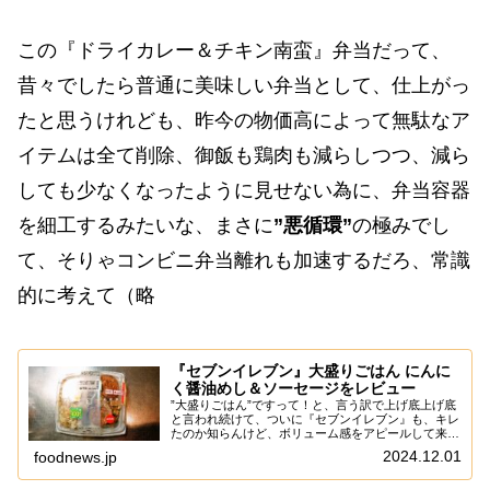
この『ドライカレー＆チキン南蛮』弁当だって、
昔々でしたら普通に美味しい弁当として、仕上がっ
たと思うけれども、昨今の物価高によって無駄なア
イテムは全て削除、御飯も鶏肉も減らしつつ、減ら
しても少なくなったように見せない為に、弁当容器
を細工するみたいな、まさに
”悪循環”
の極みでし
て、そりゃコンビニ弁当離れも加速するだろ、常識
的に考えて（略
『セブンイレブン』大盛りごはん にんに
く醤油めし＆ソーセージをレビュー
”大盛りごはん”ですって！と、言う訳で上げ底上げ底
と言われ続けて、ついに『セブンイレブン』も、キレ
たのか知らんけど、ボリューム感をアピールして来た
ぞと。うん。上げ底上げ底と言い続けている人の中
2024.12.01
foodnews.jp
に、筆者も確実に入っているけれども、それは未だ
に...