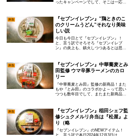
ったキャンペーンでして、そこは一応乗
ってみようかと思ってみた次第。いや、
ぶっちゃけ家で食べるならチルド麺派で
すので、あえてコンビニの電子レンジ調
『セブンイレブン』”鶏ときのこ
弁当
理麺を買う必要はない...
のクリームうどん”それなり美味
しい説
今日も今日とて『セブンイレブン』！
と、言う訳でそろそろ『セブンイレブ
ン』の炎上も、鎮火しつつあるとは思う
のですが、まあ視聴率が穫れるウチは、
ひたすら『セブンイレブン』を擦って行
くパターンで御座います。いや、こうい
『セブンイレブン』中華蕎麦とみ
弁当
うのは「もう飽きたべ？」と思...
田監修 ウマ辛豚ラーメンのカロ
リー
『中華蕎麦とみ田』監修の新商品！また
もや『とみ田』のコラボかよ～って思い
つつも数年目でして、またまた新商品が
出たのでマッハで食べてみた次第。い
や、普段は割引してるのしか買わない主
義ですが、やはり注目の新商品はスピー
『セブンイレブン』稲田シェフ監
弁当
ド勝負ですんで、定価でも買...
修シュクメルリ弁当は『松屋』よ
り（略
『セブンイレブン』のNEWアイテム！
と、言う訳で本日2024年12月3日は、