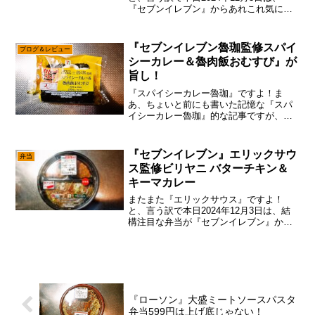
『セブンイレブン』からあれこれ気にな
る弁当が発売されたので、そこは買いに
行くでしょ～ん～……今とかコンビニ弁
当を買いまくりですが、3個も買うと2千
『セブンイレブン魯珈監修スパイ
ブログ＆レビュー
円近くなるので、マ...
シーカレー＆魯肉飯おむすび』が
旨し！
『スパイシーカレー魯珈』ですよ！ま
あ、ちょいと前にも書いた記憶な『スパ
イシーカレー魯珈』的な記事ですが、あ
えて言おう！「美味しければ大丈夫だ、
問題ない。」基本、こういう記事は一定
の期間を空けるのが、お約束みたいな感
『セブンイレブン』エリックサウ
弁当
じではありますが、今回の”...
ス監修ビリヤニ バターチキン＆
キーマカレー
またまた『エリックサウス』ですよ！
と、言う訳で本日2024年12月3日は、結
構注目な弁当が『セブンイレブン』から
発売されたので、そこは要チェックで御
座います。まあ、今年だけでも何回も何
回も、それはそれは何回も『エリックサ
ウス』監修のビリヤニ...
『ローソン』大盛ミートソースパスタ
弁当599円は上げ底じゃない！