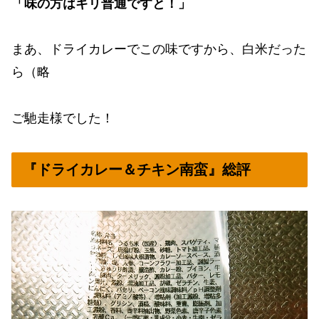
「味の方はギリ普通ですと！」
まあ、ドライカレーでこの味ですから、白米だった
ら（略
ご馳走様でした！
『ドライカレー＆チキン南蛮』総評