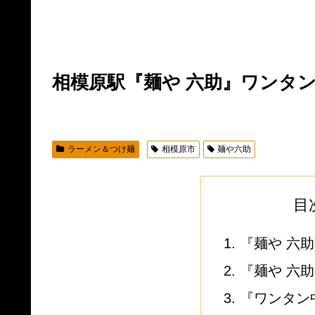
相模原駅『麺や 六助』ワンタ
ラーメン＆つけ麺
相模原市
麺や六助
目
『麺や 六
『麺や 六
『ワンタン中