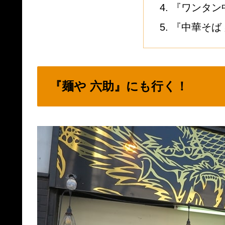
『ワンタン
『中華そば
『麺や 六助』にも行く！