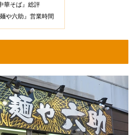
中華そば』総評
 麺や六助』営業時間