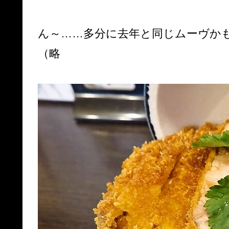
ん～……多分に去年と同じムーヴか
（略