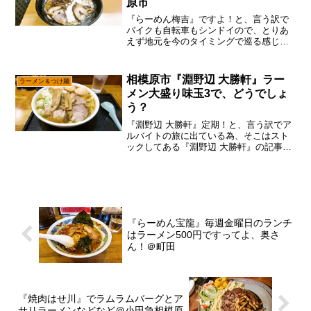
原市
『らーめん梅吉』ですよ！と、言う訳で
バイクも自転車もシンドイので、とりあ
えず地元を今のタイミングで巡る感じで
御座います。まあ、こればっかりは骨が
繋がらない事にはですんで、そういう宿
命と思って待つしか無いぞと。『らーめ
相模原市『淵野辺 大勝軒』ラー
ラーメン＆つけ麺
ん梅吉』のメニューって事...
メン大盛り味玉3で、どうでしょ
う？
『淵野辺 大勝軒』定期！と、言う訳でア
ルバイトの旅に出ている為、そこはスト
ックしてある『淵野辺 大勝軒』の記事を
出す感じで御座います。いや、本当にア
ルバイトしてたら、記事なんか知るかボ
ケ～って感じですんで、専業でやらなき
ゃ（略まあ、そうは言...
『らーめん宝龍』毎週金曜日のランチ
はラーメン500円ですってよ、奥さ
ん！＠町田
『焼肉はせ川』でラムラムバーグとア
サリラーメンなどなど＠小田急相模原