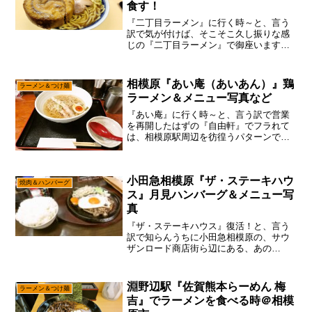
食す！
『二丁目ラーメン』に行く時～と、言う
訳で気が付けば、そこそこ久し振りな感
じの『二丁目ラーメン』で御座います。
いや、今日は雪だと分かっていたので、
自転車もバイクも出動出来ないので、橋
本で映画でも観てから『二丁目ラーメ
相模原『あい庵（あいあん）』鶏
ラーメン＆つけ麺
ン』に行こうかなと。ちなみ...
ラーメン＆メニュー写真など
『あい庵』に行く時～と、言う訳で営業
を再開したはずの『自由軒』でフラれて
は、相模原駅周辺を彷徨うパターンで御
座います。いや、流石に山梨県まで行っ
てフラれると、それはダメージ大ですけ
れども、西門とか相模原駅ら辺でした
小田急相模原『ザ・ステーキハウ
ら、ナンボでもフォローは出...
焼肉＆ハンバーグ
ス』月見ハンバーグ＆メニュー写
真
『ザ・ステーキハウス』復活！と、言う
訳で知らんうちに小田急相模原の、サウ
ザンロード商店街ら辺にある、あの
『ザ・ステーキハウス』が復活してたの
で、そこはマッハで食べに行くでしょ～
いや、何年か前にサウザンロードの方に2
淵野辺駅『佐賀熊本らーめん 梅
ラーメン＆つけ麺
号店？みたいな感じで、出来...
吉』でラーメンを食べる時＠相模