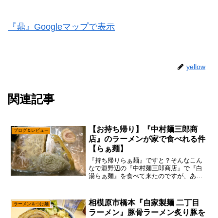
『鼎』Googleマップで表示
yellow
関連記事
【お持ち帰り】『中村麺三郎商
ブログ＆レビュー
店』のラーメンが家で食べれる件
【らぁ麺】
『持ち帰りらぁ麺』ですと？そんなこん
なで淵野辺の『中村麺三郎商店』で『白
湯らぁ麺』を食べて来たのですが、あえ
て言おう！「持ち帰りらぁ麺、試さざる
を得ないと！」と、言う訳で買って来た
訳ですよ。ちなみに今現在は『醤油らぁ
相模原市橋本『自家製麺 二丁目
ラーメン＆つけ麺
麺』と『白湯らぁ麺』（ど...
ラーメン』豚骨ラーメン炙り豚を