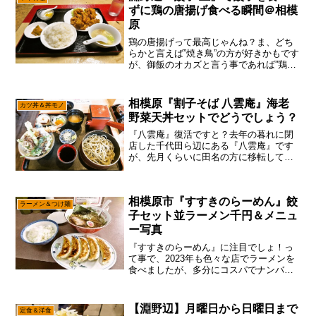
ずに鶏の唐揚げ食べる瞬間＠相模
原
鶏の唐揚げって最高じゃんね？ま、どち
らかと言えば”焼き鳥”の方が好きかもです
が、御飯のオカズと言う事であれば”鶏の
唐揚げ”の圧勝で御座います。と、言う訳
で定期的に発生する”鶏からモチベ”を満た
す為に、淵野辺にある中華料理店、もと
相模原『割子そば 八雲庵』海老
カツ丼＆丼モノ
い四川料理『...
野菜天丼セットでどうでしょう？
『八雲庵』復活ですと？去年の暮れに閉
店した千代田ら辺にある『八雲庵』です
が、先月くらいに田名の方に移転してオ
ープンしたとの事。ほほう……そうなる
とコレは食べに行かなきゃな予感でし
て、それとなく行ってみた次第。いや、
相模原市『すすきのらーめん』餃
相模原で美味しい蕎麦っちゅ...
ラーメン＆つけ麺
子セット並ラーメン千円＆メニュ
ー写真
『すすきのらーめん』に注目でしょ！っ
て事で、2023年も色々な店でラーメンを
食べましたが、多分にコスパでナンバー
ワンだったのは『すすきのらーめん』か
な～って。いや、昨今は色々なモノが値
上げ値上げでシンドイけれども、特にラ
【淵野辺】月曜日から日曜日まで
定食＆洋食
ーメン界隈は値上げ幅...