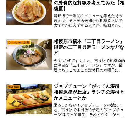
の外食的な打線を考えてみた【相
模原】
淵野辺で一週間のメニューを考えたそう
言えば、そろそろ来期から相模原ら辺の
大学とかに入学する人とか、転勤とかで
相模原に来ちゃうであろう人達の内示が
出るタイミングですので、相模原の”食”を
開拓しつくした筆者が、それとなく”淵野
相模原市橋本『二丁目ラーメン』
ラーメン＆つけ麺
辺外食ローテーショ...
限定の二丁目貝潮ラーメンなどな
ど
今度は”貝”ですよ！と、言う訳で相模原的
に注目な『二丁目ラーメン』ですが、最
近はちょこちょこと定休日の水曜日に、
限定ラーメンのみで営業してたりするの
で、あえて言おう！「公式Twitterは要チ
ェックであると！」って事で、本日は
ジョブチューン『がってん寿司
魚＆寿司
『二丁目貝潮ラ...
相模原星が丘店』ランチの寿司と
かメニューとか
乗るしかない！ジョブチューンの波に！
と、言う訳で本日放送予定の”ジョブチュ
ーン”ネタって事で、それとなく『がって
ん寿司』の記事も仕込むパターンで御座
います。いや、何気に『魚べい』も『が
ってん寿司』も相模原市内にあるので、