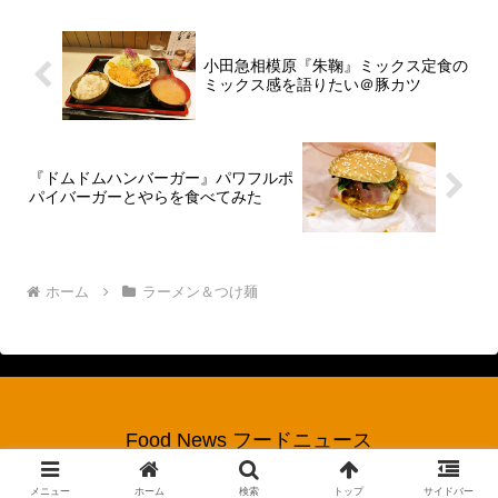
なんだかんだと相模原...
小田急相模原『朱鞠』ミックス定食の
ミックス感を語りたい＠豚カツ
『ドムドムハンバーガー』パワフルポ
パイバーガーとやらを食べてみた
ホーム
ラーメン＆つけ麺
Food News フードニュース
© 2017 Food News フードニュース.
メニュー
ホーム
検索
トップ
サイドバー