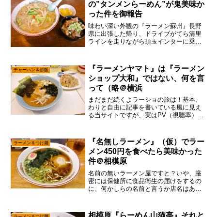
の”タンメンらーめん”が鬼美味か
った件を御報告
味わい深い外観の『ラーメン蘇州』長野
県に出張した帰り、ドライブがてら清里
ラインを走りながら須玉インターに乗ろ
うと思っていた筆者ですが、あえて言お
う！「まだラーメン喰ってねぇと！」せ
っかく3時間もかけて長野県まで行ったの
『ラーメンヤマト』は『ラーメン
チャーハン＆炒飯
ですから、このタイミン...
ショップ大和』ではない、何を言
って（略＠横浜
まだまだ続くよラーショの旅は！基本、
わりと自由に記事を書いている風に見え
る当サイトですが、実はPV（視聴率）と
か統計を眺めて、それなり読まれる記
事、すなわち”需要”に対して供給する感じ
でして、ここ最近はラーショ系が強いか
『名無しラーメン』（仮）でラー
ラーメン＆つけ麺
なと。と、言う訳で基...
メン450円を食べたら美味かった
件＠相模原
名前の無いラーメン屋ですと？いや、厳
密には保健所に食品衛生の届けをするの
に、何かしらの名前と言うか店名はある
はずなのですが、あえて言おう！「マ
ジ、店の名前が分からないと！」いやい
や、そこはお前が店主に聞いて来いやっ
相模原『らーめん山猫亭』それと
ラーメン＆つけ麺