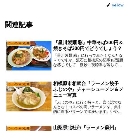
yellow
関連記事
『星川製麺 彩』中華そば300円＆
ラーメン＆つけ麺
焼きそば300円でどうでしょう？
『星川製麺 彩』に行ってみた！なんとな
～くですが、流石に相模原の記事も2週目
な感じでして、微妙に視聴率も落ちてい
るかもですので、あえて言おう！「今こ
そ遠征するタイミングであると！」って
事で、こういうタイミングで今までに記
相模原市相武台『ラーメン餃子
事化してない店に挑む...
ラーメン＆つけ麺
ふじのや』チャーシューメン＆メ
ニュー写真
『ふじのや』に行く時～と、言う訳でな
んとなくコスパの高いラーメンを、集中
的に巡るパターンで御座います。いや、
特にコスパの高いラーメンを選んでるっ
て訳では無いのですが、当サイトの広告
収入感を考慮すると、お値段が手頃で美
山梨県北杜市『ラーメン蘇州』
ラーメン＆つけ麺
味しいラーメンが、費用対...