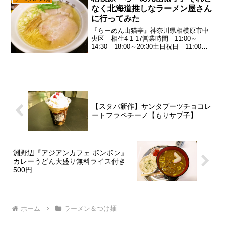
て話ですが、それは野暮って...
なく北海道推しなラーメン屋さん
に行ってみた
『らーめん山猫亭』神奈川県相模原市中
央区 相生4-1-17営業時間 11:00～
14:30 18:00～20:30土日祝日 11:00～
20:30定休日 水曜日電話番号 042-707-
7110『らーめん山猫亭』Googleマップで
表示さり...
【スタバ新作】サンタブーツチョコレ
ートフラペチーノ【もりサブ子】
淵野辺『アジアンカフェ ボンボン』
カレーうどん大盛り無料ライス付き
500円
ホーム
ラーメン＆つけ麺