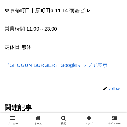
東京都町田市原町田6-11-14 菊甚ビル
営業時間 11:00～23:00
定休日 無休
『SHOGUN BURGER』Googleマップで表示
yellow
関連記事
メニュー
ホーム
検索
トップ
サイドバー
『Bradman’s』ハンバーガーって
ハンバーガー＆パン