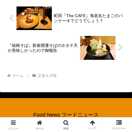
町田『The CAFE』海老名たまごのパ
ンケーキでどうでしょう？
『箱根そば』新春開運そばのホタテ天
が美味しかったので御報告
ホーム
定食＆洋食
Food News フードニュース
© 2017 Food News フードニュース.
メニュー
ホーム
検索
トップ
サイドバー