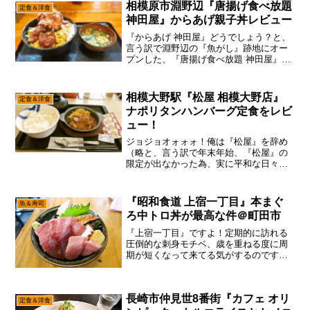
相模原市淵野辺『唐揚げ食べ放題
定食＆洋食
神田屋』からあげ親子丼レビュー
『からあげ 神田屋』どうでしょう？と、
言う訳で淵野辺の『魚がし』跡地にオー
プンした、『唐揚げ食べ放題 神田屋』で
して、みなさんもう食べに行ってみたで
しょうか？なんかランチタイムは、ちょ
こちょこお客さんも入っている感じです
相模大野駅『松屋 相模大野店』
定食＆洋食
んで、それなり軌道に...
ナポリタンハンバーグ定食をレビ
ュー！
ジョジョオォォォ！俺は『松屋』を辞め
（略と、言う訳で年末年始、『松屋』の
限定が出なかった為、実に平和な日々を
過ごせたかもでして、地味に精神的にも
楽だし、体調も良い気がするので、あえ
て言おう！「全メニューコンプは辞める
『昭和食道 上宿一丁目』本まぐ
魚＆寿司
ぞと！」うん。ハッキリ言...
ろ中トロ丼が最高な件＠町田市
『上宿一丁目』ですよ！定期的に訪れる
圧倒的な刺身モチベ、歳を重ねる度に周
期が短くなって来てる気がするのです
が？って事で、なんとな～く刺身が食べ
たいフィーリングになった結果、ジワジ
ワと「美味しいマグロが食べたい！」み
長崎市仲見世8番街『カフェ オリ
たいなモチベーションになっ...
定食＆洋食