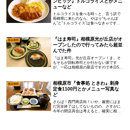
ンピック』トルコライスとかメニ
ューなど
トルコライスを食べる時～と、言う訳で
長崎県に来たのなら、やはり”ちゃんぽ
ん”と”トルコライス”は食べなきゃですん
で、そこはしっかりとメジャーな店を食
べ歩くスタイルで御座います。うん。ま
あ、ソコが仕事ですからね～って事で、
『はま寿司』相模原光が丘店がオ
魚＆寿司
目的地に到着で御座い...
ープンしたので行ってみたら超並
んでた件
『はま寿司』光が丘店オープン！ま、そ
もそもが回転寿司とか行かない派です
が、一応は相模原の新店ですので本日5月
22日にオープンした『はま寿司』光が丘
店に行って来たのですが、あえて言お
う！「どんだけ並んでいるのかと！」い
相模原市『食事処 ときわ』刺身
魚＆寿司
や、確かに光が丘店は新規...
定食1100円とかメニュー写真な
ど
さらば！西門商店街！いや、厳密にはま
だ完全終了はしてないものの、さすがに
今年の閉店具合は考えると、確実に相模
原市を代表するシャッター街になっちゃ
った予感でして、もはや滅亡までのカウ
ントダウンは、半分以上進んじゃった感
じで御座います。うん。確...