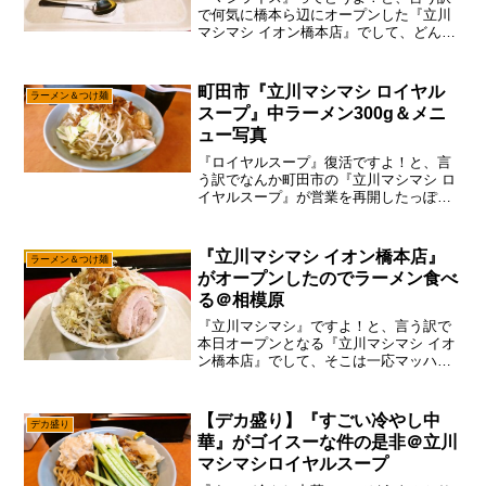
で何気に橋本ら辺にオープンした『立川
マシマシ イオン橋本店』でして、どんな
もんでしょうかね～何せイオンのフード
コート内と言う前代未聞のロケーション
でして、色々な意味でチャレンジャーだ
町田市『立川マシマシ ロイヤル
ラーメン＆つけ麺
な～って。良くも悪くも...
スープ』中ラーメン300g＆メニ
ュー写真
『ロイヤルスープ』復活ですよ！と、言
う訳でなんか町田市の『立川マシマシ ロ
イヤルスープ』が営業を再開したっぽい
ので、そこは一応食べに行こうかな～っ
て。いや、昔は食べに行った記憶です
が、今は相模原にもG系の店が増えた
『立川マシマシ イオン橋本店』
ラーメン＆つけ麺
し、何より『立川マシマシ ...
がオープンしたのでラーメン食べ
る＠相模原
『立川マシマシ』ですよ！と、言う訳で
本日オープンとなる『立川マシマシ イオ
ン橋本店』でして、そこは一応マッハで
食べに行く感じで御座います。まあ、こ
ういうのはフットワークが大事ですの
で、やはり専業だとスピード感が違うな
【デカ盛り】『すごい冷やし中
デカ盛り
～って小並感ですが、これ...
華』がゴイスーな件の是非＠立川
マシマシロイヤルスープ