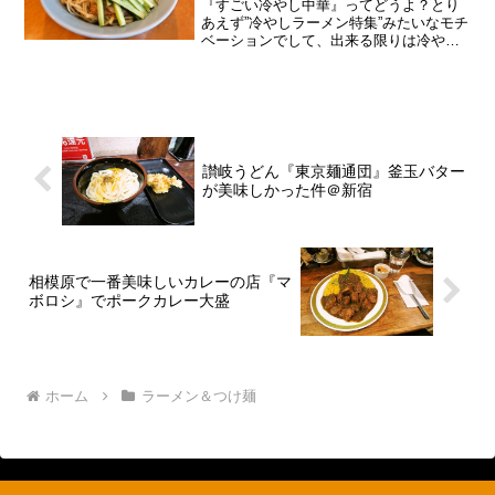
『すごい冷やし中華』ってどうよ？とり
あえず”冷やしラーメン特集”みたいなモチ
ベーションでして、出来る限りは冷やし
ラーメンを書いておきたい2018サマーで
御座います。で、冷やし中華も冷やしラ
ーメンかなって思うんで、相模原の『が
んこ』とか行った...
讃岐うどん『東京麺通団』釜玉バター
が美味しかった件＠新宿
相模原で一番美味しいカレーの店『マ
ボロシ』でポークカレー大盛
ホーム
ラーメン＆つけ麺