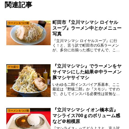
関連記事
町田市『立川マシマシ ロイヤル
ラーメン＆つけ麺
スープ』ラーメン中とかメニュー
写真
『立川マシマシ ロイヤルスープ』に行
く！と、言う訳で町田市のG系ラーメン
が、多分に出揃った感じですんで、この
機会に『立川マシマシ ロイヤルスープ』
の情報も更新しておこうかな～って。い
や、個人的には今現在の『立川マシマシ
『立川マシマシ』でラーメンをヤ
デカ盛り
ロイヤルスープ』は、...
サイマシにした結果＠中ラーメン
豚マシヤサイマシ
いわゆる二郎インスパイア系基本、ここ
最近は『野猿二郎』か『スモジ』ですの
で、さしてインスパる必要性は皆無なの
ですが、”仮面女子候補生”のライブで立川
まで来たので、せっかくだから『立川マ
シマシ』に行ってみたらどうでしょう？
『立川マシマシ イオン橋本店』
ラーメン＆つけ麺
『立川マシマシ』と言...
マシライス700ｇのボリューム感
など＠相模原
『マシライス』ってどうよ？と、言う訳