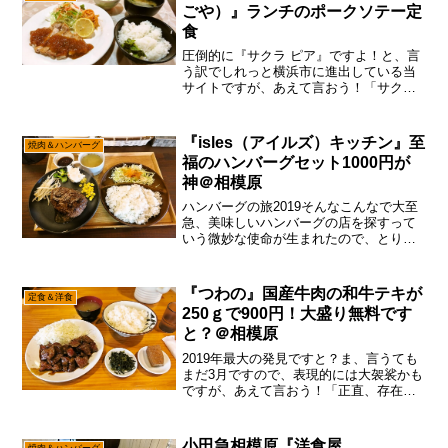
ごや）』ランチのポークソテー定
食
圧倒的に『サクラ ピア』ですよ！と、言
う訳でしれっと横浜市に進出している当
サイトですが、あえて言おう！「サクラ
ピアよ！私は帰って来たと！」ん～……
前に東神奈川駅ら辺を記事化しまくった
時、この”サクラ ピア”にも通いまくった
『isles（アイルズ）キッチン』至
焼肉＆ハンバーグ
記憶で御座います。...
福のハンバーグセット1000円が
神＠相模原
ハンバーグの旅2019そんなこんなで大至
急、美味しいハンバーグの店を探すって
いう微妙な使命が生まれたので、とりあ
えず昨日は徹夜でWOTをやりつつ、ちょ
いちょいネットで情報を収集していた訳
ですが、あえて言おう！「アイルズキッ
『つわの』国産牛肉の和牛テキが
定食＆洋食
チンですと？」ほほ...
250ｇで900円！大盛り無料です
と？＠相模原
2019年最大の発見ですと？ま、言うても
まだ3月ですので、表現的には大袈裟かも
ですが、あえて言おう！「正直、存在を
知らんかったと！」いやいや、このイン
ターネッツが発達した21世紀において、
こんだけ相模原の食を調べている筆者
小田急相模原『洋食屋