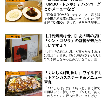
焼肉＆ハンバーグ
が、今頃『つわの』...
TOMBO（トンボ）』ハンバーグ
とかメニューなど
『洋食屋 TOMBO』ですよ！と、言う訳
で小田急相模原ら辺にオープンした『洋
食屋 TOMBO』でして、そろそろ記事化
しておこうかなと。いや、わりと小田急
相模原ってビミョーに遠いので、最近は
行って無かったんですよね～一応は今期
【月刊焼肉はせ川】あの噂の店に
スイーツ全般
から相模原に引っ...
『シン・ゴジラ』の監督が来たら
しいですょ？
「月刊『焼肉はせ川』と言ったな？あれ
は嘘だ！」まあ、2月は海外に行ったりし
てて予約しなかったみたいな？と、言う
訳で2月は無かった事にして3月分のレポ
ートで御座います。ちなみに筆者、宿題
は最後の最後までやらない、もしくは一
『くいしんぼ町田店』ワイルドカ
焼肉＆ハンバーグ
切やらないかの二択で...
ットアンガスステーキ＆メニュー
写真
『くいしんぼ』に行く時～と、言う訳で
町田駅ら辺に新しくオープンした『あそ
このうどん』に行った足で、さりげなく
『くいしんぼ町田店』に行くパターンで
御座います。いや、普通に考えたらラン
チに3食も食べないで、朝とか夜に分散し