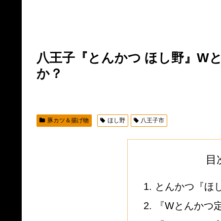
八王子『とんかつ ほし野』Wと
か？
豚カツ＆揚げ物
ほし野
八王子市
目
とんかつ『ほ
『Wとんかつ定