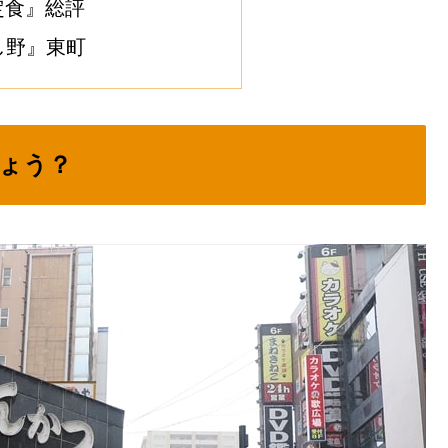
定食』総評
し野』東町
ょう？