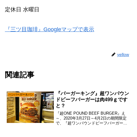
定休日 水曜日
『三ツ目珈琲』Googleマップで表示
yellow
関連記事
『バーガーキング』超ワンパウン
ハンバーガー＆パン
ドビーフバーガーは肉499ｇです
と？
『超ONE POUND BEEF BURGER』え
～、2020年3月27日～4月2日の期間限定
で、『超ワンパウンドビーフバーガー』
が『バーガーキング』から発売されたの
で、あえて言おう！「各日14時からの数