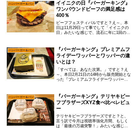
量限定ですと！」と、言う訳で早速食
イイニクの日『バーガーキング』
ハンバーガー＆パン
べ...
ワンパウンドビーフの満足感は
400％
ビーフフェスティバルですと？え～、本
日は11月29日って事でして「イイニクの
日」みたいな感じで、流石に年に1回のイ
ベントですので、わりと各店イイ感じの
イベントをやっているのですが、あえて
言おう！「今日はバーキン1択である
『バーガーキング』プレミアムフ
ハンバーガー＆パン
と！」他にも様々な誘...
ライデーワッパーとワッパーの違
いとは？
「すべては、あなた次第。」ですと？え
～、本日2月21日の14時から販売開始とな
った『プレミアムフライデーワッパー』
でして、これは『バーガーキング』大好
きマンなら行く1択で御座います。が。な
んか「すべては、あなた次第。」とか意
『バーガーキング』テリヤキビー
ハンバーガー＆パン
味不明でして、こ...
フブラザーズXYZ食べ比べレビュ
ー
テリヤキビーフブラザーズですと？と、
言う訳で今月は視聴率強化月間、もしく
は「最後の万歳突撃！」みたいな感じで
して、いつもより”全国区ネタ”を多めに取
り入れようかなと。って事で、本日2020