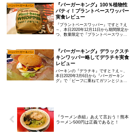
年7月3日から始まった『バーガーキン
『バーガーキング』100％植物性
ハンバーガー＆パン
グ』の”テリヤキ...
パティ！プラントベースワッパー
実食レビュー
『プラントベースワッパー』ですと？え
～、本日2020年12月11日から期間限定か
つ、数量限定で『プラントベースワッパ
ー』なるハンバーガーが発売されたの
で、そこはマッハで食べに行く感じで御
座います。ん？今回の『プラントベース
『バーガーキング』デラックスチ
ハンバーガー＆パン
ワッパー』は”大豆...
キンワッパー略してデラチキ実食
レビュー
バーキンの『デラチキ』ですと？え～、
本日2020年3月6日から『バーガーキン
グ』で「ビーフに重ねてガツンとジュー
シー！デラチキ」みたいな『デラックス
ワッパー』（DX WHOPPER）が発売さ
れるとの事でして、あえて言おう！「ち
ょっと値段が高...
『ラーメン赤組』あえて言おう！熊本
ラーメン500円は正義であると！