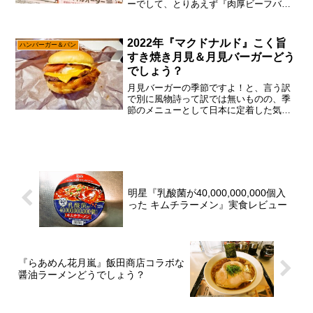
ーでして、とりあえず『肉厚ビーフバー
ガー ペッパー＆チーズ』と『グリルチキ
ンバーガー ソルト＆レモン』ですので、
ソコはマッハで食べに行く方向で御座い
2022年『マクドナルド』こく旨
ハンバーガー＆パン
ます。ん～…...
すき焼き月見＆月見バーガーどう
でしょう？
月見バーガーの季節ですよ！と、言う訳
で別に風物詩って訳では無いものの、季
節のメニューとして日本に定着した気が
する『マクドナルド』の『月見バーガ
ー』でして、今年も一応は食べておこう
かな～って。いや、ぶっちゃけ『マクド
ナルド』ではなく、ハンバー...
明星『乳酸菌が40,000,000,000個入
った キムチラーメン』実食レビュー
『らあめん花月嵐』飯田商店コラボな
醤油ラーメンどうでしょう？