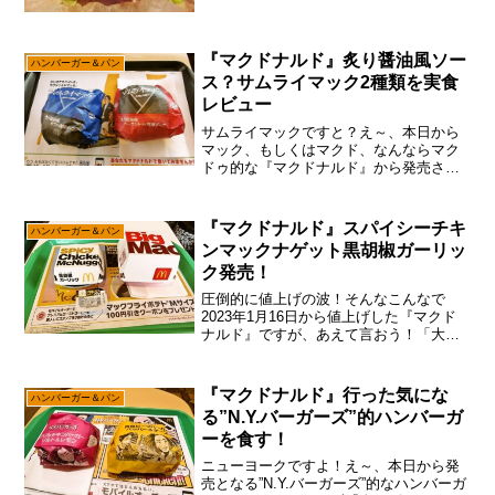
の『ごはんチキンタツタ瀬戸内レモンタ
ルタル』を食べに行ってみた次第。だ
が、しかし！それはあくまでも建前とい
『マクドナルド』炙り醤油風ソー
うか、ただの口実と言うか、...
ハンバーガー＆パン
ス？サムライマック2種類を実食
レビュー
サムライマックですと？え～、本日から
マック、もしくはマクド、なんならマク
ドゥ的な『マクドナルド』から発売され
た”サムライマック”で御座います。ん
～……そう簡単に”サムライ”ってワードを
使うのはアレかな～って思うのですが、
『マクドナルド』スパイシーチキ
ハンバーガー＆パン
まあ広告戦略的には目...
ンマックナゲット黒胡椒ガーリッ
ク発売！
圧倒的に値上げの波！そんなこんなで
2023年1月16日から値上げした『マクド
ナルド』ですが、あえて言おう！「大丈
夫だ、問題ない。」ま、言うほど『マク
ドナルド』に行かない派ですんで、とり
あえず『バーガーキング』と『ドムドム
『マクドナルド』行った気にな
ハンバーガー＆パン
ハンバーガー』に行っ...
る”N.Y.バーガーズ”的ハンバーガ
ーを食す！
ニューヨークですよ！え～、本日から発
売となる”N.Y.バーガーズ”的なハンバーガ