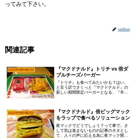
ってみて下さい。
yellow
関連記事
『マクドナルド』トリチ vs 倍ダ
ハンバーガー＆パン
ブルチーズバーガー
『トリチ』も食べてみたいかも？はい、
と言う訳でさくっと『マクドナルド』の
新しい期間限定バーガーとなる、『辛ダ
ブチ』を食べて、そこそこ美味しかった
ので調子に乗るパターンで御座います。
まあね。ぶっちゃけ『ハミダブチ』に関
『マクドナルド』倍ビッグマック
してはパテが1.3倍の大...
ハンバーガー＆パン
をラップで食べるソリューション
夜マックでどうでしょう？って事で、さ
して気は進まないものの記事のネタとし
て、人々の声に応える為に夜マック限定