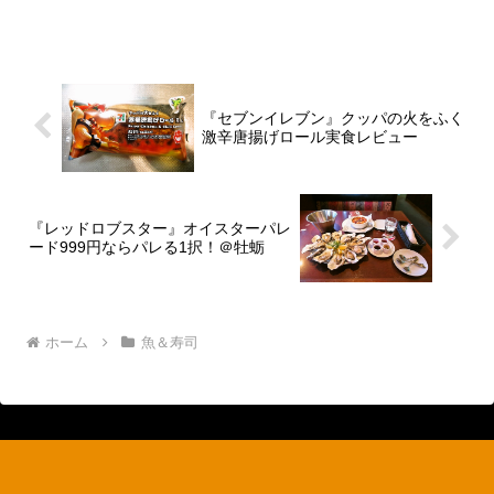
Googleマップで表示小田原で海鮮丼なら
『丼万次郎』一択である！小田原と言え
ば漁港もあるので、さぞ美味しい魚...
『セブンイレブン』クッパの火をふく
激辛唐揚げロール実食レビュー
『レッドロブスター』オイスターパレ
ード999円ならパレる1択！＠牡蛎
ホーム
魚＆寿司