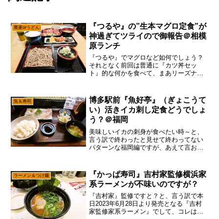
『つるや』の”生本マグロ定食”が
蕎麦orうどん
神過ぎてツライので御報告＠相模
原ランチ
『つるや』でマグロなど如何でしょう？
それとなく前回は普通に『カツ丼セッ
ト』的な何かを食べて、まあリーズナブ
ルだけども味的には普通かな？みたいな
小並感に終わったのですが、あえて言お
う！「ここからが『つるや』のター
博多駅前『魚好亭』（ぎょこうて
魚＆寿司
ン！」蕎麦屋なのにマグロですと...
い）活きイカ刺し定食どうでしょ
う？＠福岡
美味しいイカの刺身が食べたい時～と、
言う訳で終わったと見せて終わってない
パターンな福岡編ですが、あえて言お
う！「どこも臨時休業中であると！」こ
のセリフも何度目だよって話ですが、や
はり福岡は休業補償の方もしっかりして
『かっぱ寿司』吉村家監修横浜家
ラーメン＆つけ麺
いるので、飲食店のみならず...
系ラーメンが不味いのですが？
『吉村家』監修ですと？と、言う訳で本
日2023年6月28日より発売となる『吉村
家監修家系ラーメン』でして、コレは家