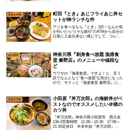
系ラーメン好きなら食べに行かなきゃと
思ったのですが、あえて言おう！「家の
近くに”かっぱ寿司”が無ぇと！！」ん
町田『とき』あじフライあじ丼セ
～……まあ、前に相...
定食＆洋食
ットが神ランチな件
アジを食べるなら『とき』1択！なんか気
が付いたら”りそな銀行”のATMから自分の
口座に入金出来ない感じでして、コレは
一体……前はそんな事なかったのです
が、今は”りそな銀行”のATMでも入金は出
来ないATMがあるっぽいですね～え？な
神奈川県『刺身食べ放題 漁港食
んで自分の...
魚＆寿司
堂 秦野店』のメニューや値段な
ど
ウワサの『漁港食堂』ですよ！と、言う
訳でなんとなく”食べ放題”な気分になった
ので、サクッと『漁港食堂 秦野店』に行
ってみた次第。知っている人は知ってい
ると思いますが、この『漁港食堂』的な
チェーン店は”刺身食べ放題”をウリにして
小田原『丼万次郎』の海鮮丼がベ
定食＆洋食
いて、わりとあ...
ストなのでオススメしたい＠猪の
カツ丼
『丼万次郎』神奈川県小田原市 西大友
136-2営業時間 11:00～15:30 17:00～
21:30定休日 年末年始『丼万次郎』