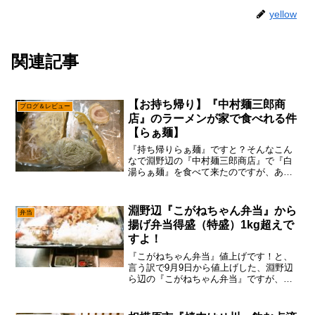
yellow
関連記事
【お持ち帰り】『中村麺三郎商
ブログ＆レビュー
店』のラーメンが家で食べれる件
【らぁ麺】
『持ち帰りらぁ麺』ですと？そんなこん
なで淵野辺の『中村麺三郎商店』で『白
湯らぁ麺』を食べて来たのですが、あえ
て言おう！「持ち帰りらぁ麺、試さざる
を得ないと！」と、言う訳で買って来た
訳ですよ。ちなみに今現在は『醤油らぁ
淵野辺『こがねちゃん弁当』から
弁当
麺』と『白湯らぁ麺』（ど...
揚げ弁当得盛（特盛）1kg超えで
すよ！
『こがねちゃん弁当』値上げです！と、
言う訳で9月9日から値上げした、淵野辺
ら辺の『こがねちゃん弁当』ですが、あ
えて言おう！「大丈夫だ、問題ない
と！」まあ、米もガッツリ値上がりした
ので、そこら辺は仕方ないぞ～って。確