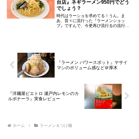
台店』ネギラーメン950円でどう
でしょう？
時代はラーショを求めてる！うん。ま
あ、昔々に流行った『ラーメンショッ
プ』ですんで、今更再び流行るの流行ら
ないのを言うのも、あれですけれども。
だが、しかし！昨今の物価高により、ラ
ーメン含め外食全般、ガツンと値上がり
したので、今現在で安く食べれ...
『ラーメン パワースポット』ヤサイ
マシのボリューム感など＠厚木
『洋麺屋ピエトロ 瀬戸内レモンのカ
ルボナーラ』実食レビュー
ホーム
ラーメン＆つけ麺