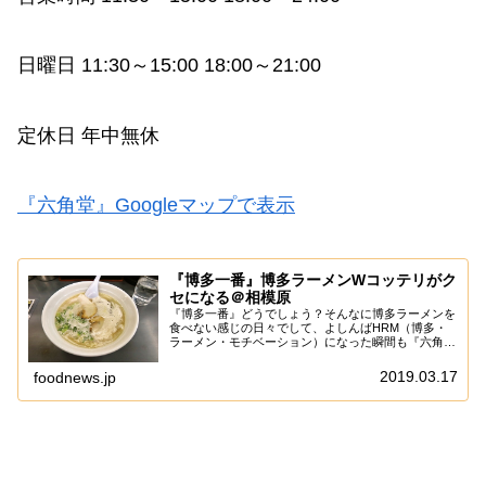
日曜日 11:30～15:00 18:00～21:00
定休日 年中無休
『六角堂』Googleマップで表示
『博多一番』博多ラーメンWコッテリがク
セになる＠相模原
『博多一番』どうでしょう？そんなに博多ラーメンを
食べない感じの日々でして、よしんばHRM（博多・
ラーメン・モチベーション）になった瞬間も『六角
堂』本店に行ってしまうのですが、あえて言おう！
「博多一番……イケてるのかと！」昭和62年から相模
2019.03.17
foodnews.jp
原...