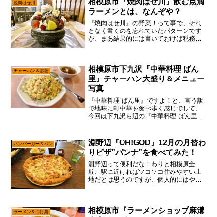
相模原市『焼肉はせ川』飲む点滴
焼肉はせ川
かに今までず～と値上げして...
ラーメンとは、なんぞや？
『焼肉はせ川』の野菜！って事で、それ
となく書くのを忘れていたパターンです
が、まあ結果的には書いておけば税務上
は大丈夫だ、問題ない。そんな感じで時
系列的には前後しますが、多分に夏前に
行った時の記事で御座います。まあね～
相模原市下九沢『中華料理 ばん
本当はナウな記事を書くの...
チャーハン＆炒飯
里』チャーハン大盛り＆メニュー
写真
『中華料理 ばん里』ですよ！と、言う訳
で地味に町中華を食べ歩く感じでして、
今回は下九沢ら辺の『中華料理 ばん里』
に行ってみた次第。まあ、中央区に住ん
でいると、あまり下九沢方面は行かない
かもですが、わりと工場とかがある地域
淵野辺『OH!GOD』12月の月替わ
ハンバーガー＆パン
ですんで、仕事で通う...
りピザ”パンナ”を食べてみた！
淵野辺って便利だな！わりと相模原全
般、駅に近ければソコソコ住みやすい土
地だとは思うのですが、個人的にはやは
り淵野辺ら辺は平和でいいかな～って。
ここら辺は単純に大学とかの学生が多い
ってのも有りまして、そこそこヤングも
相模原市『ラーメンショップ麻溝
居るので活気があり、ゆえに...
ラーメン＆つけ麺