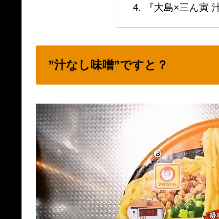
『大島×三ん寅 
”汁なし味噌”ですと？