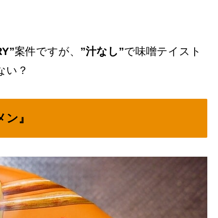
RY”
案件ですが、
”汁なし”
で味噌テイスト
ない？
メン』