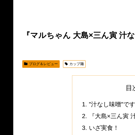
『マルちゃん 大島×三ん寅 汁
ブログ＆レビュー
カップ麺
目
”汁なし味噌”で
『大島×三ん寅 
いざ実食！