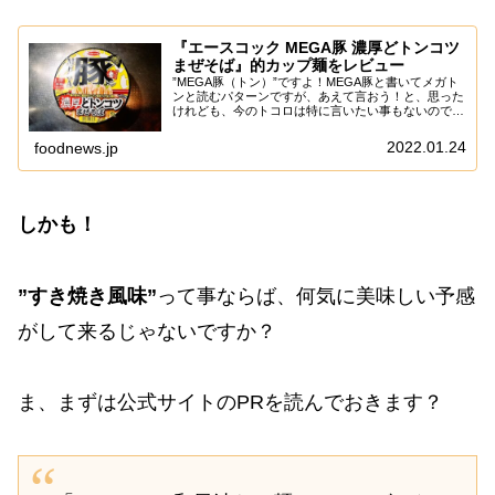
『エースコック MEGA豚 濃厚どトンコツ
まぜそば』的カップ麺をレビュー
”MEGA豚（トン）”ですよ！MEGA豚と書いてメガト
ンと読むパターンですが、あえて言おう！と、思った
けれども、今のトコロは特に言いたい事もないので、
あえて言わないパターンで御座います。とりあえずガ
ッツリ系っぽい雰囲気のカップ麺ですので、気...
2022.01.24
foodnews.jp
しかも！
”すき焼き風味”
って事ならば、何気に美味しい予感
がして来るじゃないですか？
ま、まずは公式サイトのPRを読んでおきます？