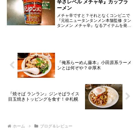
辛さレベル メチャ辛』カップラ
ーメン
メチャ辛ですと？それとなくコンビニで
『元祖ニュータンタンメン本舗監修 タン
タンメン メチャ辛』なるアイテムを発見
したのですが、あえて言おう！「商品名
長過ぎるだろと！」まあ、そこは『元祖
ニュータンタンメン本舗』って店名がそ
こそこ長い説もあるけ...
『俺系らーめん藤本』小田原系ラーメ
ンとは何ぞや？＠厚木
『焼そば ランラン』ジンそばライス
目玉焼きトッピングを食す！＠札幌
ホーム
ブログ＆レビュー