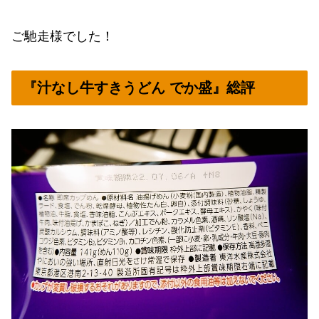
ご馳走様でした！
『汁なし牛すきうどん でか盛』総評