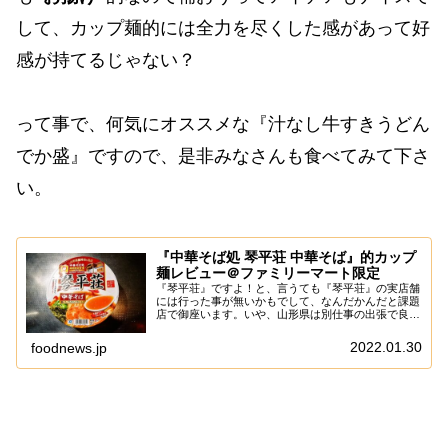
して、カップ麺的には全力を尽くした感があって好
感が持てるじゃない？
って事で、何気にオススメな『汁なし牛すきうどん
でか盛』ですので、是非みなさんも食べてみて下さ
い。
『中華そば処 琴平荘 中華そば』的カップ
麺レビュー＠ファミリーマート限定
『琴平荘』ですよ！と、言うても『琴平荘』の実店舗
には行った事が無いかもでして、なんだかんだと課題
店で御座います。いや、山形県は別仕事の出張で良く
行くものの、余り開拓出来てないかもでして、どこぞ
のタイミング行かなきゃとは思っております。だ
2022.01.30
foodnews.jp
が、...