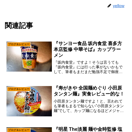
yellow
関連記事
『サンヨー食品 坂内食堂 喜多方
ブログ＆レビュー
本店監修 中華そば』カップラー
メン
『坂内食堂』ですよ！そうは言うても
『坂内食堂』には行った事がないかもで
して、筆者もまだまだ勉強不足で御座い
ます。ま、最近は旅ってほどではありま
せんが、ショートトリップって感じで、
ちょいちょい出掛けているので、いつか
『寿がきや 全国麺めぐり 小田原
ブログ＆レビュー
『坂内食堂』にも行ってみた...
タンタン麺』実食レビュー的な！
小田原タンタン麺ですよ！と、言われて
も筆者もまるで知らない”小田原タンタン
麺”でして、カップ麺になるほどメジャー
なんですかね？まあ、ちょいと前に小田
原タンタン麺ブームうんちゃら言うてた
記憶ですが、ぶっちゃけ小田原ラーメン
『明星 The淡麗 麺や金時監修 塩
（ワンタン麺的な）は...
ブログ＆レビュー