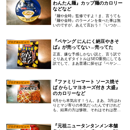
わんたん麺』カップ麺のカロリー
などなど
『麺や金時』監修ですよ！ま、言うても
『麺や金時』のラーメンを食べた事は無
いのですが、あえて言おう！「いつか食
べに行く日もあるかもしれんと！」い
や、わりとカップ麺とかチルド麺きっか
けで、実店舗に行く事も有りますからね
『ペヤング にんにく納豆やきそ
ブログ＆レビュー
～他にも”大つけ麺博”みた...
ば』が売ってない→売ってた
正直、嫌な予感しかない説と、言う訳で
とりあえずタイトルはSEO重視にしてる
訳でして、まあ普通に探せば『ペヤング
にんにく納豆やきそば』くらい売ってる
だろ～って思うのですが、そういうワー
ドで検索してる人が多いって事は、やっ
『ファミリーマート ソース焼そ
ぱ売ってないのかな？...
ブログ＆レビュー
ば からしマヨネーズ付き 大盛』
のカロリーなど
4月から本気出す！うん。まあ、3月はわ
りとマジ寄りの本気だったんですけれど
も、結果の方は惨敗、それはそれは歴史
的な惨敗と言うか、低広告収入に終わっ
た説で御座います。だが、しかし！4月か
らは大抵の企業は新年度となるし、大学
『元祖ニュータンタンメン本舗
ブログ＆レビュー
とかの学校的にも新年...