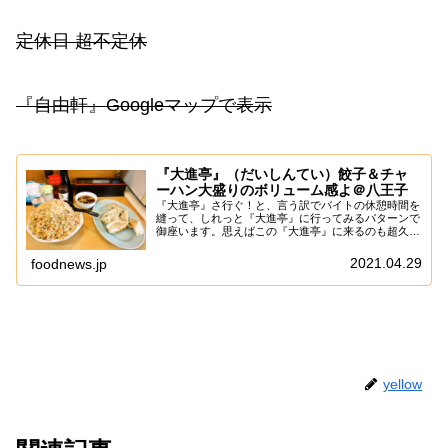
定休日 超不定休
『自由軒』Googleマップで表示
『大進亭』（だいしんてい）餃子＆チャ
ーハン大盛りのボリューム感よ＠八王子
『大進亭』さ行ぐ！と、言う訳でバイトの休憩時間を
縫って、しれっと『大進亭』に行ってみるパターンで
御座います。思えばこの『大進亭』に来るのも超久し
振りかもですね～八王子でも、流石にココら辺は相模
原から遠いので、バイクでもなかなか行くのにモチ
2021.04.29
foodnews.jp
ベ...
yellow