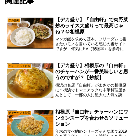
関連記事
【デカ盛り】『自由軒』で肉野菜
デカ盛り
炒めライス大盛りって最高じゃ
ね？＠相模原
マンガ飯を求めて基本、フリーダムに書
きたいモノを書いている感じの当サイト
ですが、何気にPV（視聴率）を参考にし
てネタを決めていたりして、わりとココ
最近は真面目に分析したり解析したり、
時には昼寝してゲームで気分転換、から
【デカ盛り】相模原の『自由軒』
チャーハン＆炒飯
のネットでネタ探しして...
のチャーハンが一番美味しいと思
うのですが？【炒飯】
横浜の名店『自由軒』がまさかの相模原
に？横浜でもマニアックな中華料理屋さ
んとして、一部の人に絶大な人気を誇る
『自由軒』が、しれっと相模原にオープ
ンしていました。筆者も当初は横浜の
『自由軒』と関係ない店だろうと思って
相模原『自由軒』チャーハンにワ
チャーハン＆炒飯
スルーしていたのですが、実...
ンタンスープを合わせるソリュー
ション
年末の食べ納めシリーズそんな訳で2019