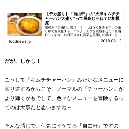
【デカ盛り】『自由軒』の”天津キムチチ
ャーハン大盛り”って最高じゃね？＠相模
原
相模原『自由軒』復活！！「しばらく休みます」の張
り紙で相模原チャーハンクラスタを震撼させた『自由
軒』ですが、昨日辺りから営業を再開した模様。と、
言う訳で特にチャーハンモチベって訳でも無かったの
2018.08.12
foodnews.jp
ですが、ちょっと心配だったので偵察がてら食べに
行...
だが、しかし！
こうして『キムチチャーハン』みたいなメニューに
寄り道するからこそ、ノーマルの『チャーハン』が
より輝くかもでして、色々なメニューを冒険するっ
てのは大事だと思いますね～
そんな感じで、何気にイケてる『自由軒』ですの