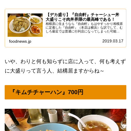
【デカ盛り】『自由軒』チャーシュー丼
大盛りこそ肉丼界隈の最高峰である！
相模原に住まうなら『自由軒』もはやすっかり相模原
に定着した『自由軒』（本店は横浜）な訳でして、む
しろ最近では普通に行列店になってしまった可能
性……あると思います。ま、あの美味しさと値段＆ボ
リュームでしたら、並ばない方がどうかしてるぜって
2019.03.17
foodnews.jp
感じ...
いや、わりと何も知らずに店に入って、何も考えず
に大盛りって言う人、結構居ますからね～
『キムチチャーハン』700円