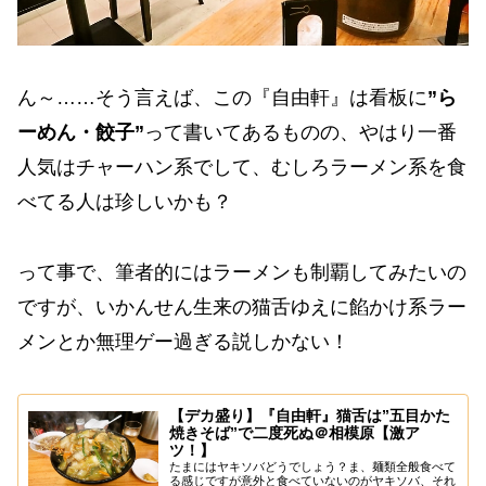
ん～……そう言えば、この『自由軒』は看板に
”ら
ーめん・餃子”
って書いてあるものの、やはり一番
人気はチャーハン系でして、むしろラーメン系を食
べてる人は珍しいかも？
って事で、筆者的にはラーメンも制覇してみたいの
ですが、いかんせん生来の猫舌ゆえに餡かけ系ラー
メンとか無理ゲー過ぎる説しかない！
【デカ盛り】『自由軒』猫舌は”五目かた
焼きそば”で二度死ぬ＠相模原【激ア
ツ！】
たまにはヤキソバどうでしょう？ま、麺類全般食べて
る感じですが意外と食べていないのがヤキソバ、それ