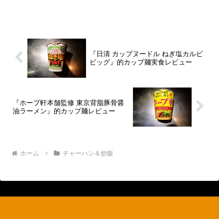
に正月休みに突入してるので、多分に1月
8日くらいまでは休む予感ですし、最近は
鬼の不定休なので、いつから営業かとは
言えないけれ...
『日清 カップヌードル ねぎ塩カルビ
ビッグ』的カップ麺実食レビュー
『ホープ軒本舗監修 東京背脂豚骨醤
油ラーメン』的カップ麺レビュー
ホーム
チャーハン＆炒飯