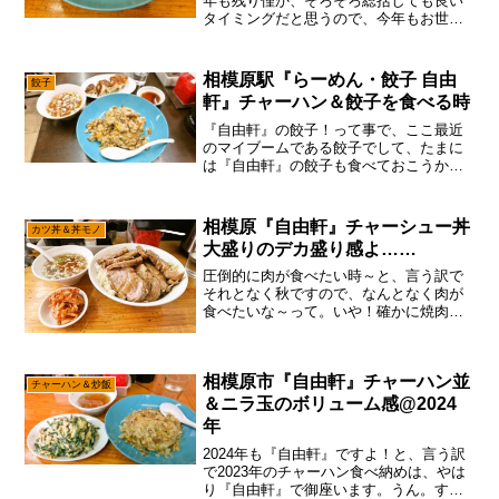
年も残り僅か、そろそろ総括しても良い
タイミングだと思うので、今年もお世話
になった店を積極的に食べ収めて行く感
じで御座います。って事で、なんとなく
チャーハンモチベを満たす為に、相模原
相模原駅『らーめん・餃子 自由
餃子
の『自由軒』に行って...
軒』チャーハン＆餃子を食べる時
『自由軒』の餃子！って事で、ここ最近
のマイブームである餃子でして、たまに
は『自由軒』の餃子も食べておこうかな
～って。まあ、こういうのはタイミング
と言うか、餃子モチベな時に進めるのが
吉ですんで！みたいな感じで、ちょこち
相模原『自由軒』チャーシュー丼
カツ丼＆丼モノ
ょこ『自由軒』の餃子も狙...
大盛りのデカ盛り感よ……
圧倒的に肉が食べたい時～と、言う訳で
それとなく秋ですので、なんとなく肉が
食べたいな～って。いや！確かに焼肉で
したら『焼肉はせ川』に行けばいいじゃ
んって話ですけれども、完全予約制なの
で予約無しでは行けない説。焼肉食べ放
相模原市『自由軒』チャーハン並
題は……納得出来るレベル...
チャーハン＆炒飯
＆ニラ玉のボリューム感@2024
年
2024年も『自由軒』ですよ！と、言う訳
で2023年のチャーハン食べ納めは、やは
り『自由軒』で御座います。うん。すで