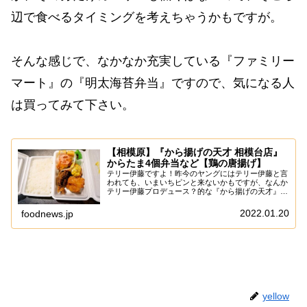
辺で食べるタイミングを考えちゃうかもですが。
そんな感じで、なかなか充実している『ファミリー
マート』の『明太海苔弁当』ですので、気になる人
は買ってみて下さい。
【相模原】『から揚げの天才 相模台店』
からたま4個弁当など【鶏の唐揚げ】
テリー伊藤ですよ！昨今のヤングにはテリー伊藤と言
われても、いまいちピンと来ないかもですが、なんか
テリー伊藤プロデュース？的な『から揚げの天才』な
る唐揚げ屋さんがオープンしたので、そこは一応行っ
てみるじゃない？ま、本当は『炭火焼肉 楽々苑』に...
2022.01.20
foodnews.jp
yellow