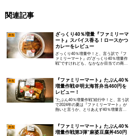
関連記事
ざっくり40％増量『ファミリーマ
弁当
ート』スパイス香る！ロースかつ
カレーをレビュー
ざっくり40％増量中！と、言う訳で『フ
ァミリーマート』の”ざっくり40％増量作
戦"ですけれども、なかなか目当ての商品
が買えずに、涙で枕を濡らす日々が続い
ているかもですが、あえて言おう！「諦
めたらそこで試合終了ですよと！」って
『ファミリーマート』たぶん40％
弁当
事で、勝つまでや...
増量作戦＠明太海苔弁当460円を
レビュー！
”たぶん40％増量作戦”続行中！と、言う訳
で2024年の夏は『ファミリーマート』が
熱いと言うか、とりあえず40％増量言わ
れたら、食べる1択ですんで。そして！す
でにこのイベント、多くの人に浸透した
っぽく、なかなか買えないって人もSNS
『ファミリーマート』たぶん40％
弁当
で見かけ...
増量作戦第3弾”麻婆豆腐丼450円