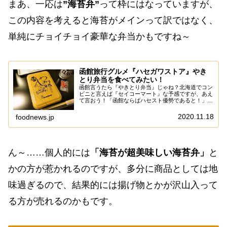
まあ、一応は
”海苔弁”
って枠にはなっていますが、
この内容を考えると海苔がメインって訳ではなく、
単純にチョイチョイ豪華な弁当かもですね～
函館旅行グルメ『ハセガワストア』やき
とり弁当を食べてみたい！
函館言うたら『やきとり弁当』じゃね？北海道でコン
ビニと言えば『セイコーマート』な予感ですが、あえ
て言おう！「函館ならばハセスト優勢であると！」ハ
セスト、すなわち『ハセガワストア』がちょいちょい
ある函館でして、逆にコンビニは普通に『セブンイ
2020.11.18
foodnews.jp
レ...
ん～……個人的には
「海苔が超美味しい海苔弁」
と
かの方が惹かれるのですが、多分に商品としては地
味過ぎるので、結果的には揚げ物とかが沢山入って
る方が売れるのかもです。