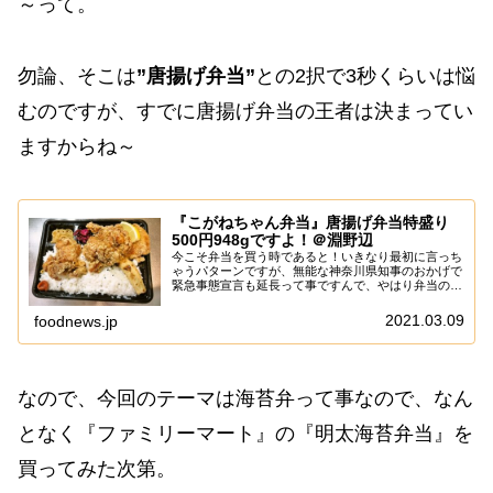
～って。
勿論、そこは
”唐揚げ弁当”
との2択で3秒くらいは悩
むのですが、すでに唐揚げ弁当の王者は決まってい
ますからね～
『こがねちゃん弁当』唐揚げ弁当特盛り
500円948gですよ！＠淵野辺
今こそ弁当を買う時であると！いきなり最初に言っち
ゃうパターンですが、無能な神奈川県知事のおかげで
緊急事態宣言も延長って事ですんで、やはり弁当の記
事も必要なか～って。いやね。今回の件は完全に嘘を
ついて騙した百合子が悪いと言うか、他の知事3人
2021.03.09
foodnews.jp
は...
なので、今回のテーマは海苔弁って事なので、なん
となく『ファミリーマート』の『明太海苔弁当』を
買ってみた次第。