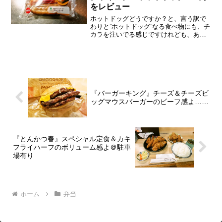
をレビュー
ホットドッグどうですか？と、言う訳で
わりと”ホットドッグ”なる食べ物にも、チ
カラを注いでる感じですけれども、あえ
て言おう！「多分、永遠にヒットしない
と！」ここら辺はさすがに記事の需要と
言うか、そもそも美味しいホットドッグ
の情報を欲してる人、...
『バーガーキング』チーズ＆チーズビ
ッグマウスバーガーのビーフ感よ……
『とんかつ春』スペシャル定食＆カキ
フライハーフのボリューム感よ＠駐車
場有り
ホーム
弁当