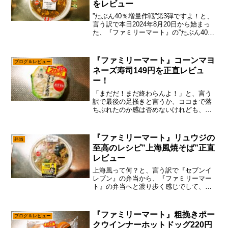
をレビュー
”たぶん40％増量作戦”第3弾ですよ！と、
言う訳で本日2024年8月20日から始まっ
た、『ファミリーマート』の”たぶん40％
増量作戦”ですが、あえて言おう！「も
う、盛り上がる気がしないと！」うん。
第1弾は40％増量の対象商品も、結構食べ
『ファミリーマート』コーンマヨ
ブログ＆レビュー
たい...
ネーズ寿司149円を正直レビュ
ー！
「まだだ！まだ終わらんよ！」と、言う
訳で最後の足掻きと言うか、ココまで落
ちぶれたのか感は否めないけれども、あ
えて言おう！「同情するなら金をくれ
と！」AmazonのKindleで販売されている
『焼肉はせ川』写真集を買う事で、救え
『ファミリーマート』リュウジの
弁当
る何かが（略『...
至高のレシピ”上海風焼そば”正直
レビュー
上海風って何？と、言う訳で『セブンイ
レブン』の弁当から、『ファミリーマー
ト』の弁当へと渡り歩く感じでして、も
う何を食べて何を動画化記事化したの
か、訳分かんなくなってる俺がいる！い
や、本当にDio様の名言じゃないけれど
『ファミリーマート』粗挽きポー
ブログ＆レビュー
も、お前は今までに食べた...
クウインナーホットドッグ220円