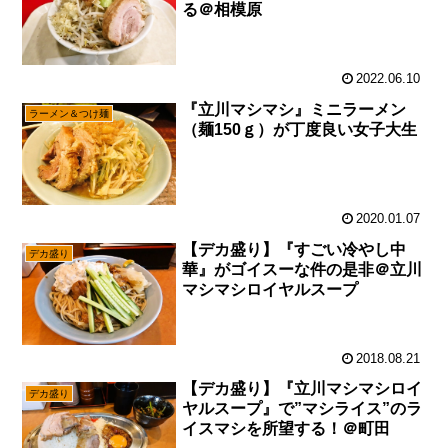
る＠相模原
2022.06.10
『立川マシマシ』ミニラーメン
ラーメン＆つけ麺
（麺150ｇ）が丁度良い女子大生
2020.01.07
【デカ盛り】『すごい冷やし中
デカ盛り
華』がゴイスーな件の是非＠立川
マシマシロイヤルスープ
2018.08.21
【デカ盛り】『立川マシマシロイ
デカ盛り
ヤルスープ』で”マシライス”のラ
イスマシを所望する！＠町田