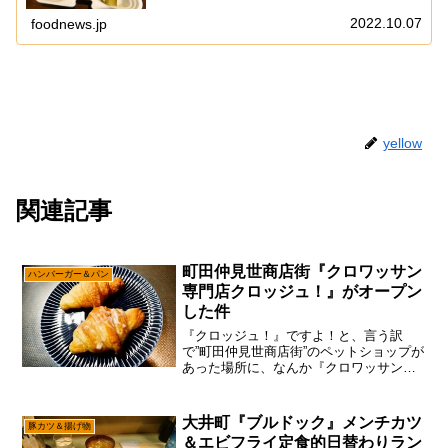
店』に行ってみた次第。いや！昨今はグルメバーガー
みたいな感じで、わりと美味しいハンバーガー屋さ
2022.10.07
foodnews.jp
ん...
yellow
関連記事
町田仲見世商店街『クロワッサン
ハンバーガー＆パン
専門店クロッジュ！』がオープン
した件
『クロッジュ！』ですよ！と、言う訳
で”町田仲見世商店街”のペットショップが
あった場所に、なんか『クロワッサン専
門店 クロッジュ！』がオープンしたの
で、そこは一応偵察しに行ってみるじゃ
ない？ん～……どうですかね～ここ数年
大井町『ブルドック』メンチカツ
豚カツ＆揚げ物
のパンブームと言うか、...
＆エビフライ定食的日替わりラン