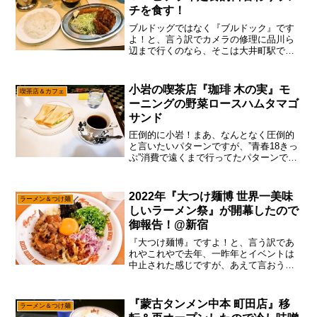
チを食す！
ブルドッグではなく『ブルドック』です
よ！と、言う訳でカメラの修理に品川ら
辺まで行くのなら、そこは大井町駅で一
回降りてランチをエンジョイしたい俺が
いる。いや、品川駅ら辺よりもコッチの
方が、確実に筆者向きの飲食店が多いで
小岩の喫茶店『珈琲 木の実』モ
喫茶店＆カフェ
すからね～ってか、今の時...
ーニングの野菜ロースハムタマゴ
サンド
圧倒的に小岩！まあ、なんとなく圧倒的
と言いたいパターンですが、”青春18きっ
ぷ”消費で遠くまで行ってたパターンで御
座います。とりあえず”青春18きっぷ”って
乗り放題でして、途中下車も気軽に出来
るのが魅力なのですが、あえて言おう！
2022年『大つけ麺博 世界一美味
ラーメン＆つけ麺
「冬に買うの...
しいラーメン祭』が開幕したので
御報告！@新宿
『大つけ麺博』ですよ！と、言う訳であ
れやこれやで去年、一昨年とイベントは
中止された感じですが、あえて言おう！
「我々は3年待ったのだと！」ん～……で
も、いざ『大つけ麺博』が始まってしま
えば、どうと言う事は無いかもですの
『蒙古タンメン中本 町田店』移
ラーメン＆つけ麺
で、とりあえず初日から攻...