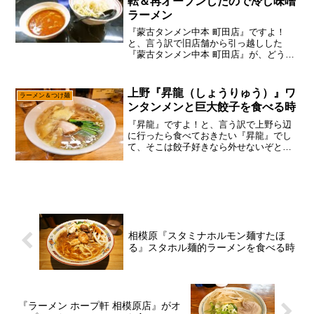
転＆再オープンしたので冷し味噌
ラーメン
『蒙古タンメン中本 町田店』ですよ！
と、言う訳で旧店舗から引っ越しした
『蒙古タンメン中本 町田店』が、どうや
らオープンしたみたいなので、そこは食
べに行かなきゃかな～って。いや、前の
店舗はまあまあ狭いと言うか、細長い感
上野『昇龍（しょうりゅう）』ワ
ラーメン＆つけ麺
じでして、わりと並ぶのも...
ンタンメンと巨大餃子を食べる時
『昇龍』ですよ！と、言う訳で上野ら辺
に行ったら食べておきたい『昇龍』でし
て、そこは餃子好きなら外せないぞと。
まあね～確かに相模原市民の場合、新宿
よりも向こう側ってチョット遠いかな～
ってイメージですが、まあ休日にフラフ
ラと遊びに行くには手頃な...
相模原『スタミナホルモン麺すたほ
る』スタホル麺的ラーメンを食べる時
『ラーメン ホープ軒 相模原店』がオ