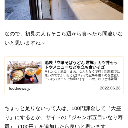
なので、初見の人もそこら辺から食べたら間違いな
いと思いますね～
池袋『立喰そばうどん 君塚』カツ丼セッ
トやメニューなど＠立ち食いそば
それとなく池袋！まあ、なんとなくで行く距離感では
無いのですが、行くだけ行って記事を書くのを放置し
ていたパターンで御座います。いや、わりと池袋周辺
はグルメ的にも充実していて、ネタの宝庫である事は
知っているのですが、ぶっちゃけ相模原市民の感覚
2022.06.28
foodnews.jp
で...
ちょっと足りないって人は、100円課金して『大盛
り』にするとか、サイドの『ジャンボ五目いなり寿
司』（100円）を追加したら良いと思います。