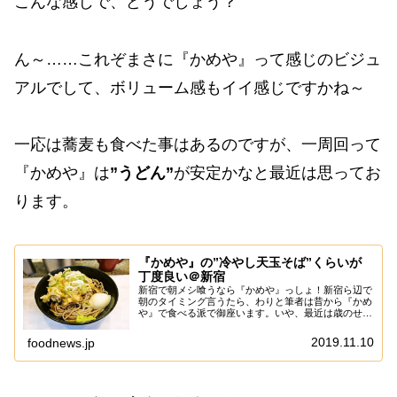
こんな感じで、どうでしょう？
ん～……これぞまさに『かめや』って感じのビジュ
アルでして、ボリューム感もイイ感じですかね～
一応は蕎麦も食べた事はあるのですが、一周回って
『かめや』は
”うどん”
が安定かなと最近は思ってお
ります。
『かめや』の”冷やし天玉そば”くらいが
丁度良い＠新宿
新宿で朝メシ喰うなら『かめや』っしょ！新宿ら辺で
朝のタイミング言うたら、わりと筆者は昔から『かめ
や』で食べる派で御座います。いや、最近は歳のせい
もあるので、朝メシは蕎麦くらい軽いメニューが好み
でして、そこら辺のニーズと値段、提供スピードの
2019.11.10
foodnews.jp
速...