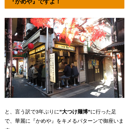
『かめや』ですよ！
と、言う訳で3年ぶりに
”大つけ麺博”
に行った足
で、華麗に『かめや』をキメるパターンで御座いま