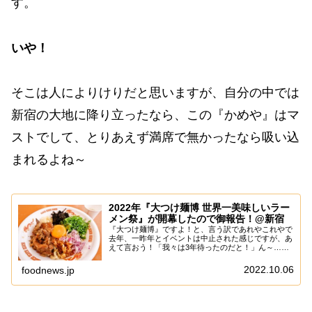
す。
いや！
そこは人によりけりだと思いますが、自分の中では
新宿の大地に降り立ったなら、この『かめや』はマ
ストでして、とりあえず満席で無かったなら吸い込
まれるよね～
2022年『大つけ麺博 世界一美味しいラー
メン祭』が開幕したので御報告！@新宿
『大つけ麺博』ですよ！と、言う訳であれやこれやで
去年、一昨年とイベントは中止された感じですが、あ
えて言おう！「我々は3年待ったのだと！」ん～……
でも、いざ『大つけ麺博』が始まってしまえば、どう
と言う事は無いかもですので、とりあえず初日から
2022.10.06
foodnews.jp
攻...