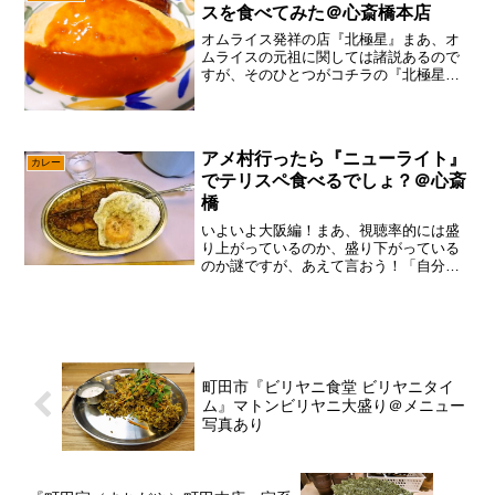
大変かもですが、大阪ら辺...
スを食べてみた＠心斎橋本店
オムライス発祥の店『北極星』まあ、オ
ムライスの元祖に関しては諸説あるので
すが、そのひとつがコチラの『北極星』
でして、アメ村観光の聖地としても有名
で御座います。ちなみに『北極星』のオ
ムライスは1922年に作られたそうで、確
かに元祖かなと筆者は...
アメ村行ったら『ニューライト』
カレー
でテリスペ食べるでしょ？＠心斎
橋
いよいよ大阪編！まあ、視聴率的には盛
り上がっているのか、盛り下がっている
のか謎ですが、あえて言おう！「自分的
にはヤル気満々であると！」と、言うか
流石に地元の相模原と町田は記事も1週2
週した感でして、流石に新鮮味はないん
で、こうして地方を巡る...
町田市『ビリヤニ食堂 ビリヤニタイ
ム』マトンビリヤニ大盛り＠メニュー
写真あり