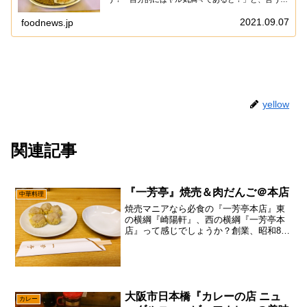
流石に地元の相模原と町田は記事も1週2週した感でし
て、流石に新鮮味はないんで、こうして地方を巡る...
2021.09.07
foodnews.jp
yellow
関連記事
『一芳亭』焼売＆肉だんご＠本店
中華料理
焼売マニアなら必食の『一芳亭本店』東
の横綱『崎陽軒』、西の横綱『一芳亭本
店』って感じでしょうか？創業、昭和8年
とまさに日本の焼売では老舗でして、多
くの文豪とか芸人さんに愛されているら
しいです。と、言うのはさておいて、と
りあえず大阪まで行った...
大阪市日本橋『カレーの店 ニュ
カレー