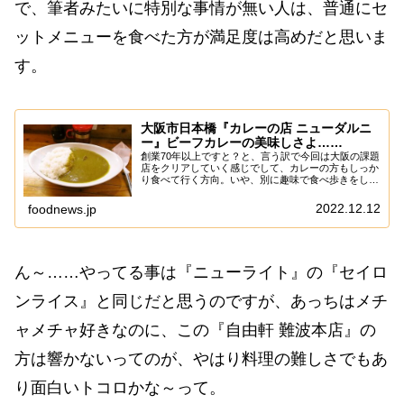
で、筆者みたいに特別な事情が無い人は、普通にセ
ットメニューを食べた方が満足度は高めだと思いま
す。
大阪市日本橋『カレーの店 ニューダルニ
ー』ビーフカレーの美味しさよ……
創業70年以上ですと？と、言う訳で今回は大阪の課題
店をクリアしていく感じでして、カレーの方もしっか
り食べて行く方向。いや、別に趣味で食べ歩きをして
いる訳ではなく、やはり職業柄ある程度のスキルと言
うか”経験”は必要ですんで、そこら辺を盛る為に...
2022.12.12
foodnews.jp
ん～……やってる事は『ニューライト』の『セイロ
ンライス』と同じだと思うのですが、あっちはメチ
ャメチャ好きなのに、この『自由軒 難波本店』の
方は響かないってのが、やはり料理の難しさでもあ
り面白いトコロかな～って。