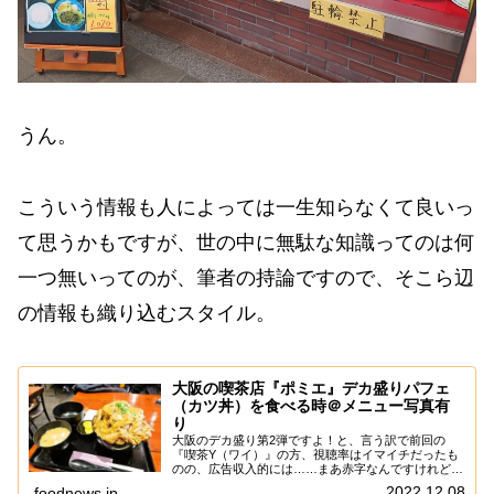
うん。
こういう情報も人によっては一生知らなくて良いっ
て思うかもですが、世の中に無駄な知識ってのは何
一つ無いってのが、筆者の持論ですので、そこら辺
の情報も織り込むスタイル。
大阪の喫茶店『ポミエ』デカ盛りパフェ
（カツ丼）を食べる時＠メニュー写真有
り
大阪のデカ盛り第2弾ですよ！と、言う訳で前回の
『喫茶Y（ワイ）』の方、視聴率はイマイチだったも
のの、広告収入的には……まあ赤字なんですけれど
も、一応は通常よりも人々の応援を感じたので、ソコ
2022.12.08
foodnews.jp