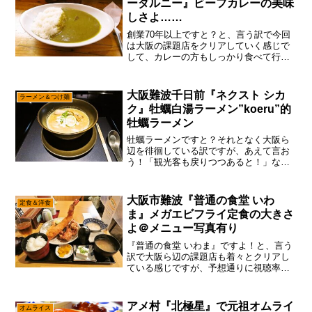
ーダルニー』ビーフカレーの美味
しさよ……
創業70年以上ですと？と、言う訳で今回
は大阪の課題店をクリアしていく感じで
して、カレーの方もしっかり食べて行く
方向。いや、別に趣味で食べ歩きをして
いる訳ではなく、やはり職業柄ある程度
のスキルと言うか”経験”は必要ですんで、
大阪難波千日前『ネクスト シカ
ラーメン＆つけ麺
そこら辺を盛る為に...
ク』牡蠣白湯ラーメン”koeru”的
牡蠣ラーメン
牡蠣ラーメンですと？それとなく大阪ら
辺を徘徊している訳ですが、あえて言お
う！「観光客も戻りつつあると！」なん
か日本人よりも韓国人の方が多くないで
すかってレベルで、韓国からの観光客が
多い説でして、それなり活気も戻りつつ
大阪市難波『普通の食堂 いわ
定食＆洋食
あるのかな～って。もっと...
ま』メガエビフライ定食の大きさ
よ＠メニュー写真有り
『普通の食堂 いわま』ですよ！と、言う
訳で大阪ら辺の課題店も着々とクリアし
ている感じですが、予想通りに視聴率の
方はイマイチ、イマニ、イマサーン！く
らいですので、ナニワトモアレ広告を
（略いや、よしんば沖縄ですと行くのも
アメ村『北極星』で元祖オムライ
オムライス