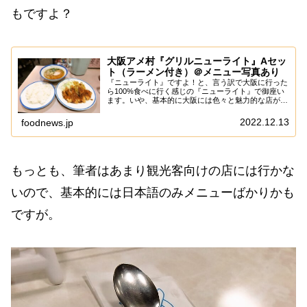
もですよ？
大阪アメ村『グリルニューライト』Aセッ
ト（ラーメン付き）＠メニュー写真あり
『ニューライト』ですよ！と、言う訳で大阪に行った
ら100%食べに行く感じの『ニューライト』で御座い
ます。いや、基本的に大阪には色々と魅力的な店があ
るのですが、必ず行くのって『ニューライト』と『政
宗屋』でして、この2店に行く為に大阪にちょいち...
2022.12.13
foodnews.jp
もっとも、筆者はあまり観光客向けの店には行かな
いので、基本的には日本語のみメニューばかりかも
ですが。