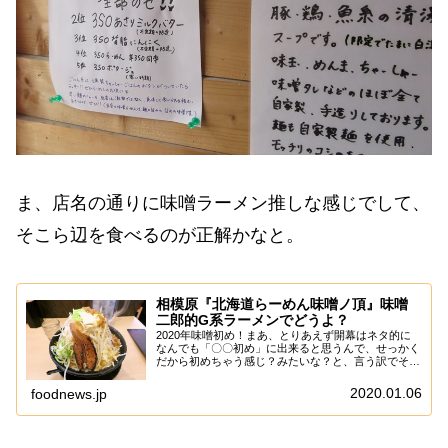
ま、店名の通りに味噌ラーメン推しな感じでして、
そこら辺を食べるのが正解かなと。
相模原『北海道らーめん味噌ノ頂』味噌
二郎的G系ラーメンでどうよ？
2020年味噌初め！まあ、とりあえず開幕はネタ的に
なんでも「〇〇初め」に出来ると思うんで、せっかく
だから初めちゃう感じ？みたいな？と、言う訳でそこ
そこの味噌ラーメンモチベになったので、何処で味噌
ラーメンを食べたもんかと3秒考えた結果、あえて...
2020.01.06
foodnews.jp