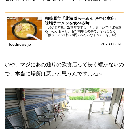
相模原市『北海道らーめん おやじ本店』
味噌ラーメンを食べる時
『おやじ本店』27周年ですよ！と、言う訳で『北海道
らーめん おやじ』も27周年との事で、それとなく
「熊ラーメン1杯500円」みたいなイベントを、5月27
日～6月5日までやっているのですが、みなさん食べに
行きましたか？いや、こういうイベントっ...
2023.06.04
foodnews.jp
いや、マジにあの通りの飲食店って長く続かないの
で、本当に場所は悪いと思うんですよね～