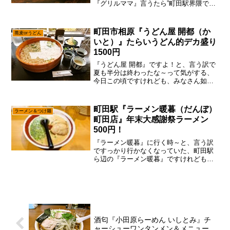
『グリルママ』言うたら”町田駅界隈で最
後の良心”ってレベルのレジェンド店です
んで、視聴率に困ったらとりあえず書い
とけ～みたいな？いや、町田駅周辺の個
町田市相原『うどん屋 開都（か
蕎麦orうどん
人店も、どんどん減る一...
いと）』たらいうどん的デカ盛り
1500円
『うどん屋 開都』ですよ！と、言う訳で
夏も半分は終わったな～って気がする、
今日この頃ですけれども、みなさん如何
お過ごしでしょう？って事で、それとな
く『うどん屋 開都』で始まってた『たら
いうどん』を食べに行ってみようかな～
町田駅『ラーメン暖暮（だんぼ）
ラーメン＆つけ麺
って。まあ、かなり前...
町田店』年末大感謝祭ラーメン
500円！
『ラーメン暖暮』に行く時～と、言う訳
ですっかり行かなくなっていた、町田駅
ら辺の『ラーメン暖暮』ですけれども、
なんか”年末大感謝祭”みたいなイベントを
やっていたので、そこは”乗るしか無いこ
のビッグウェーブに理論”で御座います。
いや～、やっぱ本...
酒匂『小田原らーめん いしとみ』チ
ャーシューワンタンメン＆メニュー