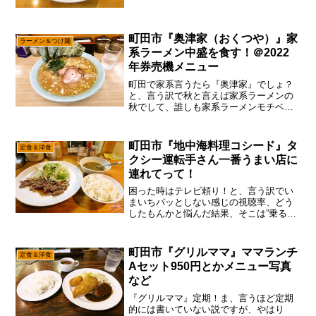
にオープンした『龍聖軒』で御座いま
す。まあ、一応は書いておきますと『パ
パパパパイン』的なグループ店でして、
町田市『奥津家（おくつや）』家
筆者もオープン直後に食...
ラーメン＆つけ麺
系ラーメン中盛を食す！＠2022
年券売機メニュー
町田で家系言うたら『奥津家』でしょ？
と、言う訳で秋と言えば家系ラーメンの
秋でして、誰しも家系ラーメンモチベが
高まりに高まりまくる季節で御座いま
す。嘘です。今現在、何気に香川県の高
松市に居ますが、気が付けばラーメンは
町田市『地中海料理コシード』タ
定食＆洋食
一杯も食べてない自分が居る...
クシー運転手さん一番うまい店に
連れてって！
困った時はテレビ頼り！と、言う訳でい
まいちパッとしない感じの視聴率、どう
したもんかと悩んだ結果、そこは”乗るし
か無いこのビッグウェーブに”理論で御座
います。9月14日木曜日18時25分から放
送の、”タクシー運転手さん一番うまい店
町田市『グリルママ』ママランチ
定食＆洋食
に連れてって...
Aセット950円とかメニュー写真
など
『グリルママ』定期！ま、言うほど定期
的には書いていない説ですが、やはり