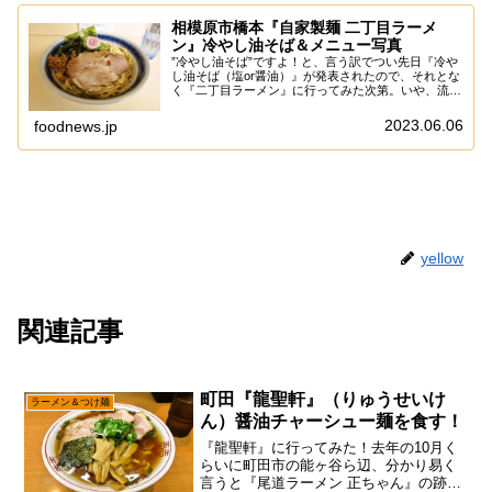
相模原市橋本『自家製麺 二丁目ラーメ
ン』冷やし油そば＆メニュー写真
”冷やし油そば”ですよ！と、言う訳でつい先日『冷や
し油そば（塩or醤油）』が発表されたので、それとな
く『二丁目ラーメン』に行ってみた次第。いや、流石
に限定をちょこちょこやるので、それら全部を記事化
するのは無理ゲーですが、何気に”つけ麺”とか...
2023.06.06
foodnews.jp
yellow
関連記事
町田『龍聖軒』（りゅうせいけ
ラーメン＆つけ麺
ん）醤油チャーシュー麺を食す！
『龍聖軒』に行ってみた！去年の10月く
らいに町田市の能ヶ谷ら辺、分かり易く
言うと『尾道ラーメン 正ちゃん』の跡地