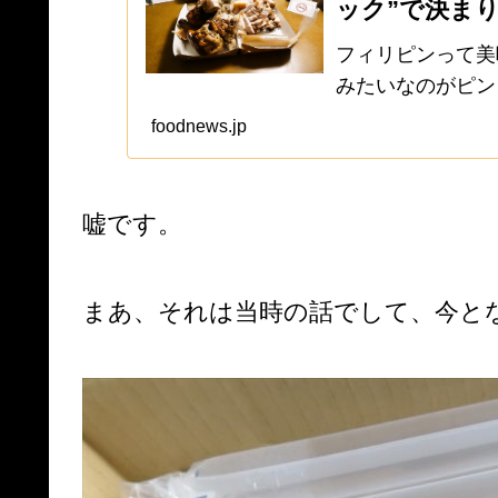
ック”で決ま
フィリピンって美
みたいなのがピン
に比べると魅力的
foodnews.jp
う訳でフィリピン
感じの食事を摂り..
嘘です。
まあ、それは当時の話でして、今とな