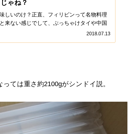
りじゃね？
味しいのけ？正直、フィリピンって名物料理
と来ない感じでして、ぶっちゃけタイや中国
ではない可能性……あると思います。と、言
2018.07.13
に来て約一ヶ月半、まったくもって響かない
.
っては重さ約2100gがシンドイ説。