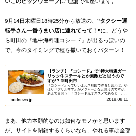
いこのビッグウェーブに”
理論で御座います。
9月14日木曜日18時25分から放送の、
”タクシー運
転手さん一番うまい店に連れてって！”
に、どうや
ら町田の『地中海料理コシード』が出るっぽいの
で、今のタイミングで種を撒いておくパターン！
【ランチ】『コシード』で”特大特選ガー
リック牛ステーキとか素敵だと思うので
すが？＠町田市
『コシード』っていいよね？町田で洋食と言えば、や
はり『グリルママ』がメジャーかなと思うのですが、
あえて言おう！「コシード鬼オススメであると！」洋
食屋さんと言うよりは”地中海料理”的な感じの『コシ
2018.08.11
foodnews.jp
ード』ですが、普通に洋食っぽいメニューとか定食...
まあ、他力本願的なのは如何なモノかと思います
が、サイトを閉鎖するくらいなら、やれる事は全部