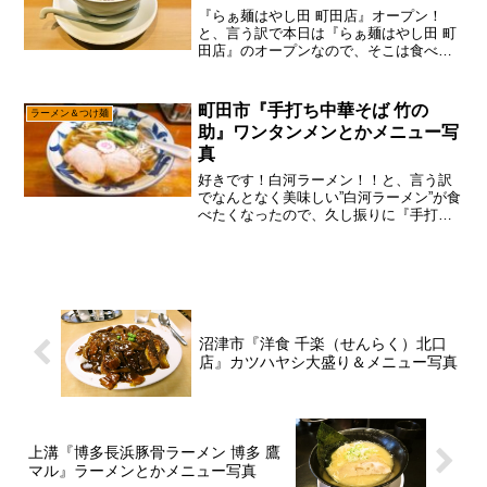
『らぁ麺はやし田 町田店』オープン！
と、言う訳で本日は『らぁ麺はやし田 町
田店』のオープンなので、そこは食べに
行こうかな～って。だが、しかし！なん
かオープニングセール的なのとして、”ラ
ーメン1杯500円”みたいな事をやっている
町田市『手打ち中華そば 竹の
ラーメン＆つけ麺
ので、あえて言...
助』ワンタンメンとかメニュー写
真
好きです！白河ラーメン！！と、言う訳
でなんとなく美味しい”白河ラーメン”が食
べたくなったので、久し振りに『手打ち
中華そば 竹の助』に行こうかな～って。
いや！確かにソコは『一番いちばん』だ
ろ～って思うでしょうが、『一番いちば
ん』は洗練され過ぎ...
沼津市『洋食 千楽（せんらく）北口
店』カツハヤシ大盛り＆メニュー写真
上溝『博多長浜豚骨ラーメン 博多 鷹
マル』ラーメンとかメニュー写真