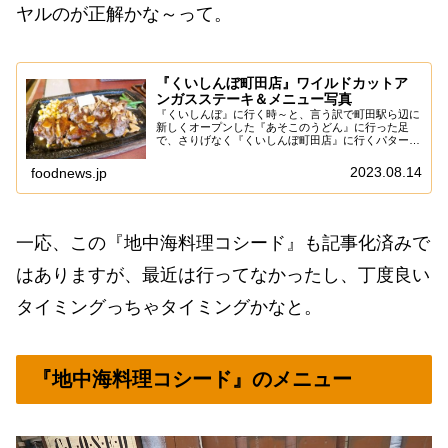
ヤルのが正解かな～って。
『くいしんぼ町田店』ワイルドカットア
ンガスステーキ＆メニュー写真
『くいしんぼ』に行く時～と、言う訳で町田駅ら辺に
新しくオープンした『あそこのうどん』に行った足
で、さりげなく『くいしんぼ町田店』に行くパターン
で御座います。いや、普通に考えたらランチに3食も
食べないで、朝とか夜に分散したら良いじゃんって思
2023.08.14
foodnews.jp
う...
一応、この『地中海料理コシード』も記事化済みで
はありますが、最近は行ってなかったし、丁度良い
タイミングっちゃタイミングかなと。
『地中海料理コシード』のメニュー