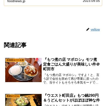
2023.09.05
foodnews.jp
体...
yellow
関連記事
『もつ煮の店 マボロシ』モツ煮
居酒屋＆バー＆酒
定食ごはん大盛りが美味しい件＠
町田市
『もつ煮の店 マボロシ』ですよ！と、言
う訳で会社を辞めて再び専業に戻ったの
で、当サイトもそろそろ本気モードでし
て、とりあえず行けてなかった課題店を
巡る感じで御座います。って事で、まず
は『もつ煮の店 マボロシ』に行くでし
『ウエスト町田店』もつ鍋290円
蕎麦orうどん
ょ？言わずもがなですが...
＆うどんセットがほぼほぼ神な件
『ウエスト』ですよ！何気に福岡県ら辺