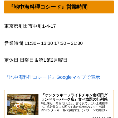
『地中海料理コシード』営業時間
東京都町田市中町1-4-17
営業時間 11:30～13:30 17:30～21:30
定休日 日曜日＆第1第2月曜日
『地中海料理コシード』Googleマップで表示
『ケンタッキーフライドチキン南町田グ
ランベリーパーク店』食べ放題の行列感
時は来た！それだけだと、言う訳でいよいよ視聴率
も、広告収入にも困って来た感MAXなので、禁断
の”ケンタッキー食べ放題”に行くパターンで御座いま
す。ん～……せっかく山形県の肉体労働アルバイトと
自転車で痩せた分を、ココで全てリセット、なんなら