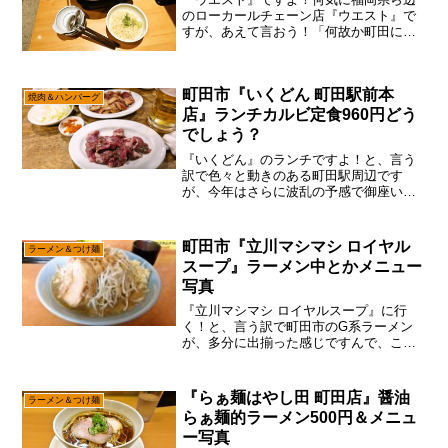
のローカールチェーン店『ウエスト』で
すが、あえて言おう！「何故か町田にも
存在すると！」ん～……なんで広い関東
であえて町田市をチョイスしたのかは謎
ですが、お陰様で『ウエスト』の”うど
町田市『いくどん 町田駅前本
ん”を町田でエンジョイ出...
焼肉＆ハンバーグ
店』ランチカルビ定食960円どう
でしょう？
『いくどん』のランチですよ！と、言う
訳で色々と動きのある町田駅周辺です
が、今年はさらに波乱の予感で御座いま
す。ま、すでに『焼肉ライク』みたい
な、ゴミのような脂身だらけの肉を出す
焼肉店は淘汰されたけれども、あえて言
町田市『立川マシマシ ロイヤル
ラーメン＆つけ麺
おう！「町田駅周辺、飲食店多...
スープ』ラーメン中とかメニュー
写真
『立川マシマシ ロイヤルスープ』に行
く！と、言う訳で町田市のG系ラーメン
が、多分に出揃った感じですんで、この
機会に『立川マシマシ ロイヤルスープ』
の情報も更新しておこうかな～って。い
や、個人的には今現在の『立川マシマシ
『らぁ麺はやし田 町田店』醤油
ラーメン＆つけ麺
ロイヤルスープ』は、...
らぁ麺的ラーメン500円＆メニュ
ー写真