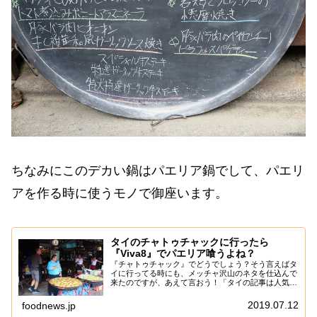
ちなみにこのデカい鍋はパエリア鍋でして、パエリ
アを作る時に使うモノで御座います。
タイのチャトゥチャックに行ったら
『Viva8』でパエリア喰うよね？
『チャトゥチャック』でどうでしょう？そう言えばタ
イに行ってる時にも、メッチャ沢山のネタを仕込んで
来たのですが、あえて言おう！「タイの記事は人気が
無いと！」まあ、行かない人には興味ゼロな可能性は
否めず、そんなもんかな～と。と、言う訳で素材と
2019.07.12
foodnews.jp
言...