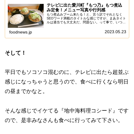
テレビに出た愛川町『もつ乃』もつ煮込
み定食！メニュー写真や行列感
もつ煮込みブーム来たる！と、言う訳でそれとなく
SEOワード満載のタイトルな感じですが、まあタイト
ルは適当でも大丈夫だ、問題ない。って事で、いつの
間にやらテレビで紹介され、それとなく人気店になっ
ていた『もつ乃』でして、今現在はどんな感じなの
2023.05.23
foodnews.jp
か...
そして！
平日でもソコソコ混むのに、テレビに出たら超並ぶ
感じになっちゃうと思うので、食べに行くなら明日
の昼までかなと。
そんな感じでイケてる『地中海料理コシード』です
ので、是非みなさんも食べに行ってみて下さい。