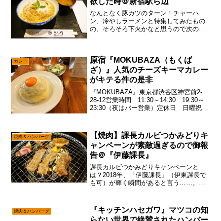
欲した時＠新宿駅ら辺
なんとなく豚カツのターン！チャーハ
ン、冷やしラーメンと特集してみたもの
の、そろそろ下火かなと思うので次のタ
ーゲットを定める頃合いで御座います。
と、言う訳で洋食も好きなんだけれど
も、なんとなく豚カツモチベが高まる夏
原宿『MOKUBAZA（もくば
の終わりと言う訳でして、ちょ...
カレー
ざ）』人気のチーズキーマカレー
がキテる件の是非
『MOKUBAZA』東京都渋谷区神宮前2-
28-12営業時間 11:30～14:30 19:30～
23:30（夜はバー営業）定休日 日曜祝日
（月曜日はランチのみ）『MOKUBAZA』
Googleマップで表示原宿で一番人気
『MOKUBAZA』...
【焼肉】課長カルビつかみどりキ
焼肉＆ハンバーグ
ャンペーンが素敵過ぎるので御報
告＠『伊藤課長』
課長カルビつかみどりキャンペーンと
は？2018年、「伊藤課長」（伊東課長で
も可）が輝く瞬間があると言う……。
と、言う訳で日本全国の”伊藤or伊東課
長”がもっとも輝く8月がやって参りまし
た！まったく何の話やら見当が付かない
『キッチンハセガワ』マツコの知
焼肉＆ハンバーグ
と思うので解説すると...
らない世界で絶賛されたハンバー