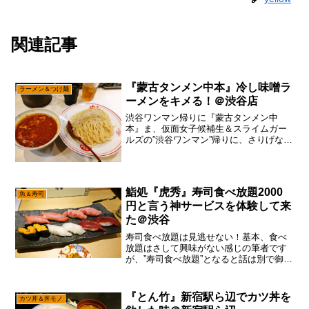
関連記事
『蒙古タンメン中本』冷し味噌ラ
ラーメン＆つけ麺
ーメンをキメる！＠渋谷店
渋谷ワンマン帰りに『蒙古タンメン中
本』ま、仮面女子候補生＆スライムガー
ルズの”渋谷ワンマン”帰りに、さりげなく
『蒙古タンメン中本』を嗜むパターンで
しょうか？前回、渋谷に”ドリームアイド
ル”のオーディションで来た時は、ちょい
と並んでたので華麗...
鮨処『虎秀』寿司食べ放題2000
魚＆寿司
円と言う神サービスを体験して来
た＠渋谷
寿司食べ放題は見逃せない！基本、食べ
放題はさして興味がない感じの筆者です
が、”寿司食べ放題”となると話は別で御座
います。と、言う訳で『大和屋音二郎』
『半蔵』と制覇して来た筆者が、この
『虎秀』を見過ごす訳もなく、マッハで
『とん竹』新宿駅ら辺でカツ丼を
カツ丼＆丼モノ
食べに行って来ました。...