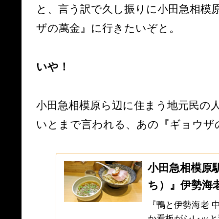
と、言う訳で久し振りに小田急相模
ザの萬金』に行きたいぞと。
いや！
小田急相模原ら辺に住まう地元民の
いとまで言われる、あの『ギョウザ
小田急相模原
ち）』伊勢海
『鴨と伊勢海老 
か看板がシレッと