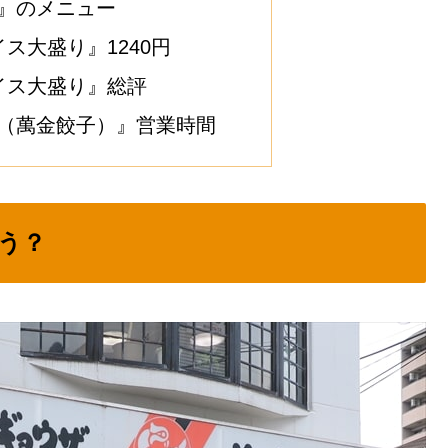
』のメニュー
ス大盛り』1240円
イス大盛り』総評
（萬金餃子）』営業時間
う？