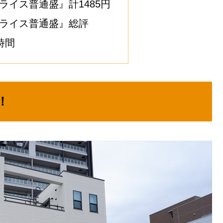
＆ライス普通盛』計1485円
＆ライス普通盛』総評
時間
！