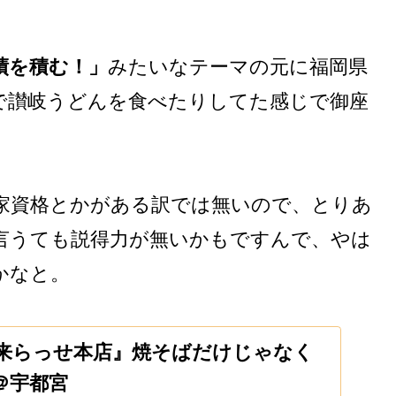
績を積む！」
みたいなテーマの元に福岡県
で讃岐うどんを食べたりしてた感じで御座
家資格とかがある訳では無いので、とりあ
言うても説得力が無いかもですんで、やは
かなと。
 来らっせ本店』焼そばだけじゃなく
＠宇都宮