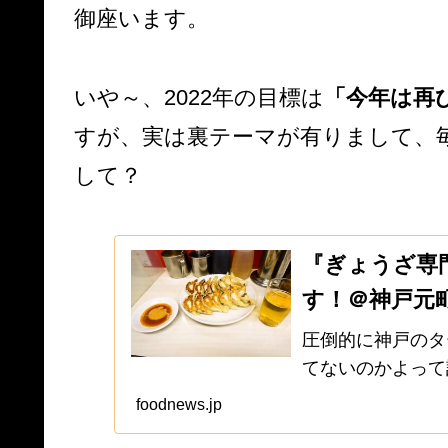
御座います。
いや～、2022年の目標は
「今年は再
すが、実は裏テーマが有りまして、
して？
『ぎょうざ専門
す！＠神戸元
圧倒的に神戸のタ
てないのかよって
で、まだまだ続く
foodnews.jp
必要あるのかっち