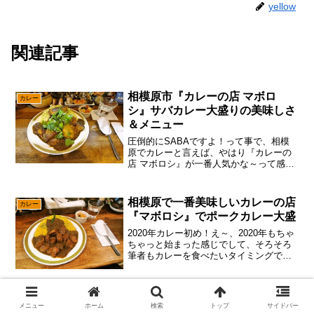
yellow
関連記事
相模原市『カレーの店 マボロ
カレー
シ』サバカレー大盛りの美味しさ
＆メニュー
圧倒的にSABAですよ！って事で、相模
原でカレーと言えば、やはり『カレーの
店 マボロシ』が一番人気かな～って感じ
ですけれども、あえて言おう！「そう言
えば鯖カレーは食べた事が無いと！」ん
～……個人的にはマトン（羊）が一番だ
相模原で一番美味しいカレーの店
カレー
と思っているのですが...
『マボロシ』でポークカレー大盛
2020年カレー初め！え～、2020年もちゃ
ちゃっと始まった感じでして、そろそろ
筆者もカレーを食べたいタイミングで御
座います。で。カレーってわりとガチ勢
が多いのですが、まあ日本国内にはカレ
ーって様々なタイプがある感じでして、
町田市『もつ煮の店マボロシ』タ
ガチインド勢とか...
定食＆洋食
メニュー
ホーム
検索
トップ
サイドバー