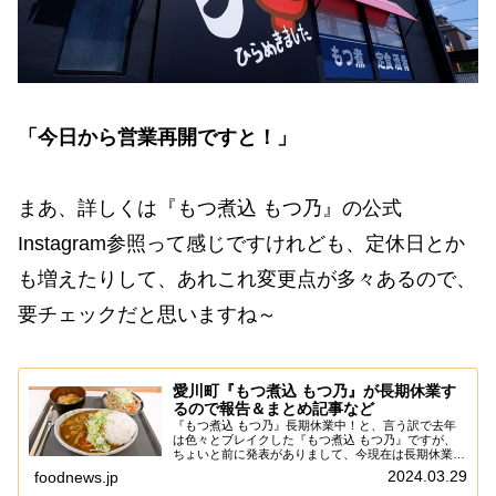
「今日から営業再開ですと！」
まあ、詳しくは『もつ煮込 もつ乃』の公式
Instagram参照って感じですけれども、定休日とか
も増えたりして、あれこれ変更点が多々あるので、
要チェックだと思いますね～
愛川町『もつ煮込 もつ乃』が長期休業す
るので報告＆まとめ記事など
『もつ煮込 もつ乃』長期休業中！と、言う訳で去年
は色々とブレイクした『もつ煮込 もつ乃』ですが、
ちょいと前に発表がありまして、今現在は長期休業モ
ードに入ったぞ～って。うん。こんな事、いちいち記
2024.03.29
foodnews.jp
事化する程の事では無いかもですが、なんかTwit...