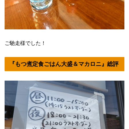
ご馳走様でした！
『もつ煮定食ごはん大盛＆マカロニ』総評