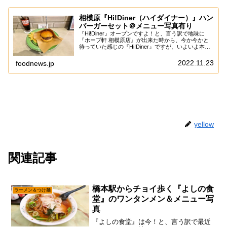
相模原『Hi!Diner（ハイダイナー）』ハン
バーガーセット＠メニュー写真有り
『Hi!Diner』オープンですよ！と、言う訳で地味に
『ホープ軒 相模原店』が出来た時から、今か今かと
待っていた感じの『Hi!Diner』ですが、いよいよ本格
的にオープンしたっぽいので、そこは『マボロシ』に
行ったタイミングで食べるパターンで...
2022.11.23
foodnews.jp
yellow
関連記事
橋本駅からチョイ歩く『よしの食
ラーメン＆つけ麺
堂』のワンタンメン＆メニュー写
真
『よしの食堂』は今！と、言う訳で最近