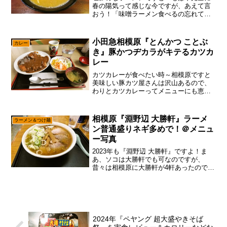
春の陽気って感じな今ですが、あえて言
おう！「味噌ラーメン食べるの忘れてた
と！」わりと毎年、冬は味噌ラーメン特
集って感じだったのですが、今年は何せ1
㎜も余裕がないので、とにかく視聴率重
小田急相模原『とんかつ ことぶ
カレー
視だった可能性……ある...
き』豚かつヂカラがキテるカツカ
レー
カツカレーが食べたい時～相模原ですと
美味しい豚カツ屋さんは沢山あるので、
わりとカツカレーってメニューにも恵ま
れている予感で御座います。ですので、
あまり深く考えなくても、ソコソコ美味
しいカツカレーを食べる事は出来るかも
相模原『淵野辺 大勝軒』ラーメ
ラーメン＆つけ麺
ですが、あえて言おう！「...
ン普通盛りネギ多めで！＠メニュ
ー写真
2023年も『淵野辺 大勝軒』ですよ！ま
あ、ソコは大勝軒でも可なのですが、
昔々は相模原に大勝軒が4軒あったので、
混乱を避ける為に『淵野辺 大勝軒』と呼
ぶのが地元民のマナーで御座います。
（今は淵野辺大勝軒と町中華の大勝軒の
み）みたいな事も、そ...
2024年『ペヤング 超大盛やきそば