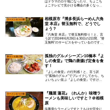
はドラマのロケ地になったり、ちょこち
ょこテレビで見かける機会の多くなった
『よしの食堂』でして、今現在の行列加
減はどんなもんかと気になったので、そ
こは調べに行く方向。結果から言うと平
相模原市『博多長浜らーめん六角
ラーメン＆つけ麺
日でしたらランチの場合、...
堂 本店』替玉無料で、どうでし
ょう？
『六角堂 本店』で替玉無料祭り！と、言
う訳で2024年6月29日＆30日の2日間、”替
玉無料”のサービスをやっているのです
が、あえて言おう！「全然、並んでない
やんけと！」まあ、わりと遅い時間に行
ったので、そんなもんなのかしら？みた
孤独のグルメシーズン10橋本『よ
豚カツ＆揚げ物
いに思って...
しの食堂』で鶏の唐揚げ定食を食
す！
『よしの食堂』の行列感！と、言う訳
で”孤独のグルメ”でブレイクしてから、ち
ょいちょい並ぶ『よしの食堂』ですけれ
ども、今はそこまで並んでないかな～っ
て行列感で御座います。いや、ほぼ満席
になるので、ちょっとは並ぶ感じです
『麺屋 蓮花』（れんか）味噌ラ
ラーメン＆つけ麺
が、ドラマ放映直後みたい...
ーメンも美味しいですと？＠相模
原
塩豚骨なラーメンですと？もはや完全に