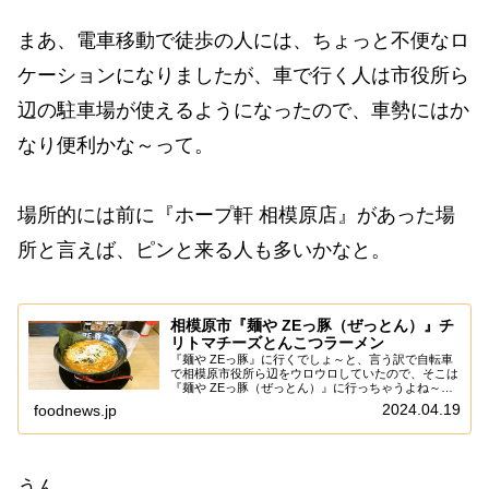
まあ、電車移動で徒歩の人には、ちょっと不便なロ
ケーションになりましたが、車で行く人は市役所ら
辺の駐車場が使えるようになったので、車勢にはか
なり便利かな～って。
場所的には前に『ホープ軒 相模原店』があった場
所と言えば、ピンと来る人も多いかなと。
相模原市『麺や ZEっ豚（ぜっとん）』チ
リトマチーズとんこつラーメン
『麺や ZEっ豚』に行くでしょ～と、言う訳で自転車
で相模原市役所ら辺をウロウロしていたので、そこは
『麺や ZEっ豚（ぜっとん）』に行っちゃうよね～何
気に相模原市役所周辺、ランチは充実しているので、
2024.04.19
foodnews.jp
ランチに困ったら訪れる場所だったりして？ん～...
うん。