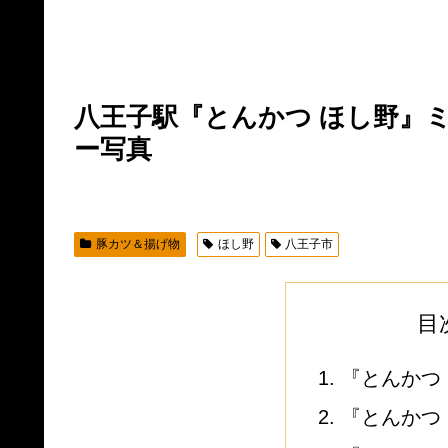
八王子駅『とんかつ ほし野』ミ
ー写真
豚カツ＆揚げ物
ほし野
八王子市
目
『とんかつ
『とんかつ