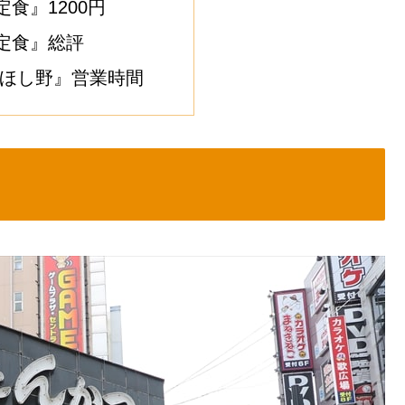
食』1200円
定食』総評
 ほし野』営業時間