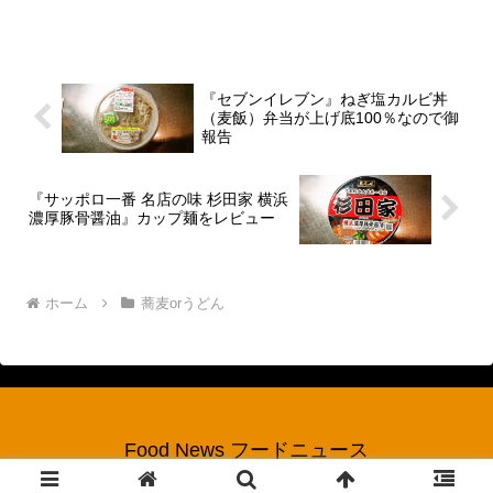
いた『大石家』でして、色々なレジェン
ドが残っています。と、言う昔話をして
も始まらないので今現在の...
『セブンイレブン』ねぎ塩カルビ丼
（麦飯）弁当が上げ底100％なので御
報告
『サッポロ一番 名店の味 杉田家 横浜
濃厚豚骨醤油』カップ麺をレビュー
ホーム
蕎麦orうどん
Food News フードニュース
© 2017 Food News フードニュース.