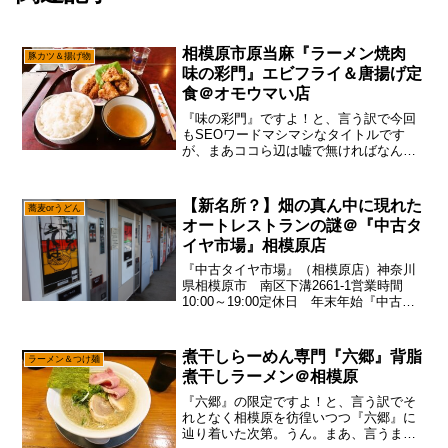
相模原市原当麻『ラーメン焼肉
豚カツ＆揚げ物
味の彩門』エビフライ＆唐揚げ定
食＠オモウマい店
『味の彩門』ですよ！と、言う訳で今回
もSEOワードマシマシなタイトルです
が、まあココら辺は嘘で無ければなんで
も有りですので、そこは入れる方向で御
座います。もっとも、流石に”You
Tube”の爆盛とかデカ盛りってタイトル、
【新名所？】畑の真ん中に現れた
蕎麦orうどん
ほとんどが”ただの...
オートレストランの謎＠『中古タ
イヤ市場』相模原店
『中古タイヤ市場』（相模原店）神奈川
県相模原市 南区下溝2661-1営業時間
10:00～19:00定休日 年末年始『中古タ
イヤ市場』Googleマップで表示突如現れ
た畑の中のオートレストラン！いきなり
『中古タイヤ市場』とか紹介して、一体
煮干しらーめん専門『六郷』背脂
ラーメン＆つけ麺
ど...
煮干しラーメン＠相模原
『六郷』の限定ですよ！と、言う訳でそ
れとなく相模原を彷徨いつつ『六郷』に
辿り着いた次第。うん。まあ、言うまで