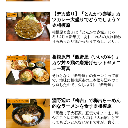
も無い感じですが『支那そばや』と『六
郷』って店が近いので、そこはロケ的に
もワンセットてやってる事が多いかもで
【デカ盛り】『とんかつ赤城』カ
すね～ま、かつては相模原...
カレー
ツカレー大盛りでどうでしょう？
＠相模原
相模原と言えば『とんかつ赤城』じゃ
ろ！4月＝新年度、あれこれ人の入れ替わ
りもあったり無かったりするし、とりあ
えず淵野辺周辺の大学1年生とか御新規さ
んだと思うので、あえて言おう！「とり
あえず赤城は行っておけと！」相模原と
相模原市『飯野屋（いいのや）』
カツ丼＆丼モノ
言うと「ラーメンストリ...
カツ丼＆鶏の唐揚げセット＠メニ
ュー写真
それとなく『飯野屋』のターン！って事
で、地味に相模原市の二本松ら辺をウロ
ウロしたので、久しぶりに『飯野屋』に
行ってみようかな～って。いや、何気に
相模原って、美味しい豚カツの店が多い
のですが、あえて言おう！「ピーマンの
淵野辺の『梅吉』で梅吉らーめん
ラーメン＆つけ麺
肉詰めフライは超貴重であ...
的なラーメンを食す＠相模原
『肥後っ子大石家』直伝ですよ！ま、昨
今ここら辺に来た人には『大石家』と言
ってもピンと来ないかもですが、良くも
悪くも淵野辺界隈のラーメンを牽引して