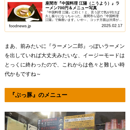
座間市『中国料理 江陽（こうよう）』ラ
ーメン700円＆メニュー写真
『中国料理 江陽』に行く！と、言う訳で気が付けば
久し振りになっちゃった、座間市ら辺の『中国料理
江陽』で御座います。いや～、コッチ方面は渋滞が面
倒なので、わりと足が鈍るんですよね～まあ、鬼頑張
2025.02.17
foodnews.jp
れば自転車でも行けるし、バイクで行けば渋滞もそ
こ...
まあ、前みたいに『ラーメン二郎』っぽいラーメン
を出していれば大丈夫みたいな、イージーモードは
とっくに終わったので、これからは色々と難しい時
代かもですね～
『ぶっ豚』のメニュー