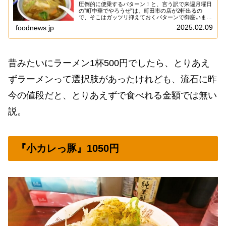
圧倒的に便乗するパターン！と、言う訳で来週月曜日
の”町中華でやろうぜ”は、町田市の店が2軒出るの
で、そこはガッツリ抑えておくパターンで御座いま
す。まあ、こういうのはテレビ番組に便乗するのが、
2025.02.09
foodnews.jp
一番楽チンですからね～ん～……やはり芸能人が来る
と...
昔みたいにラーメン1杯500円でしたら、とりあえ
ずラーメンって選択肢があったけれども、流石に昨
今の値段だと、とりあえずで食べれる金額では無い
説。
『小カレっ豚』1050円