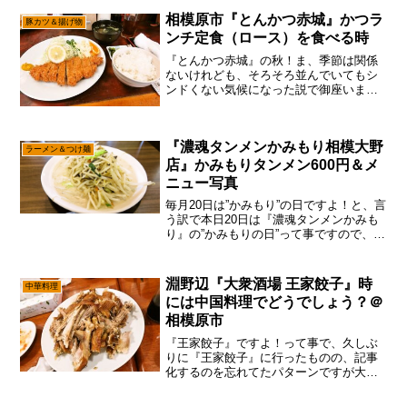
は通るのですが、一瞬で通り過ぎてしま
相模原市『とんかつ赤城』かつラ
豚カツ＆揚げ物
うので「ま、次で...
ンチ定食（ロース）を食べる時
『とんかつ赤城』の秋！ま、季節は関係
ないけれども、そろそろ並んでいてもシ
ンドくない気候になった説で御座いま
す。いや～、マジに今年の夏はキツかっ
たかもでして、ラーメン屋に並ぶのも命
懸けでしたからね？って事で、今回も
『濃魂タンメンかみもり相模大野
『とんかつ赤城』に、しれっと...
ラーメン＆つけ麺
店』かみもりタンメン600円＆メ
ニュー写真
毎月20日は”かみもり”の日ですよ！と、言
う訳で本日20日は『濃魂タンメンかみも
り』の”かみもりの日”って事ですので、あ
えて言おう！「かみもりタンメン600円で
あると！」うん。言うても880円が600円
ですので、そこまででも無いけれども、
淵野辺『大衆酒場 王家餃子』時
中華料理
そ...
には中国料理でどうでしょう？＠
相模原市
『王家餃子』ですよ！って事で、久しぶ
りに『王家餃子』に行ったものの、記事
化するのを忘れてたパターンですが大丈
夫だ、問題ない。まあ、個人的には淵野
辺ら辺で中国料理を食べたいな～って思