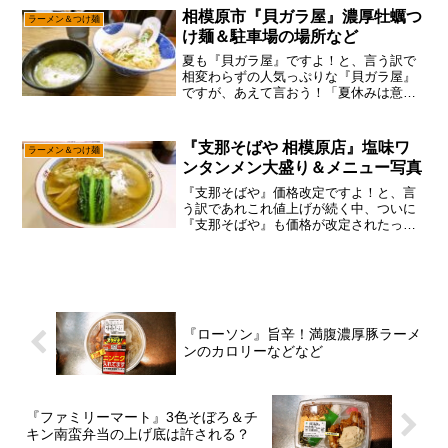
ったならば、この『王家餃子』と思って
相模原市『貝ガラ屋』濃厚牡蠣つ
ラーメン＆つけ麺
おります。一応は書いてお...
け麺＆駐車場の場所など
夏も『貝ガラ屋』ですよ！と、言う訳で
相変わらずの人気っぷりな『貝ガラ屋』
ですが、あえて言おう！「夏休みは意外
とワンチャンあると！」大学生とか帰省
してる人も多いでしょうし、あまりの暑
さで並びたくない人も多いので、結果と
『支那そばや 相模原店』塩味ワ
ラーメン＆つけ麺
して通常よりも並びも少な...
ンタンメン大盛り＆メニュー写真
『支那そばや』価格改定ですよ！と、言
う訳であれこれ値上げが続く中、ついに
『支那そばや』も価格が改定されたっぽ
いので、調べに行ってみた次第。いや、
去年は結構なペースで通った『支那そば
や』ですが、さすがに変化もないので、
毎月記事化するのもアレか...
『ローソン』旨辛！満腹濃厚豚ラーメ
ンのカロリーなどなど
『ファミリーマート』3色そぼろ＆チ
キン南蛮弁当の上げ底は許される？