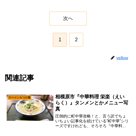
次へ
1
2
yellow
関連記事
相模原市『中華料理 栄楽（えい
ラーメン＆つけ麺
らく）』タンメンとかメニュー写
真
圧倒的に町中華攻略！と、言う訳でちょ
いちょい記事化を続けている”町中華”シリ
ーズですけれども、そろそろ『中華料理
栄楽』にも行かなきゃかな～って。わり
と国道16号線に面しているので、店の前