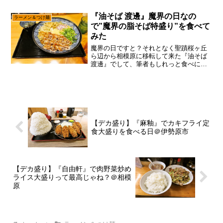
限定をちょこちょこやるので、それら全
部を記事化するのは無理ゲーですが、何
『油そば 渡邊』魔界の日なの
ラーメン＆つけ麺
気に”つけ麺”とか...
で”魔界の脂そば特盛り”を食べて
みた
魔界の日ですと？それとなく聖蹟桜ヶ丘
ら辺から相模原に移転して来た『油そば
渡邊』でして、筆者もしれっと食べに行
ってみた感じ。そして！ゴールデンウィ
ークだと言うのに外に出たらアカン空気
感の為、すっかり家で済ますネタを考え
ていたのですが、あえて...
【デカ盛り】『麻釉』でカキフライ定
食大盛りを食べる日＠伊勢原市
【デカ盛り】『自由軒』で肉野菜炒め
ライス大盛りって最高じゃね？＠相模
原