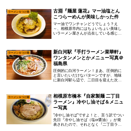
ツリと取材させて頂きました。ま、今年
は”ラーメン日本一決定戦！！”って事でし
古淵『麺屋 蓮花』マー油塩とん
ラーメン＆つけ麺
て、出場する店...
こつらーめんが美味しかった件
マー油でワンチャンどうでしょう？え
～、相模原市内にはちょいちょい美味し
いラーメン屋さんが点在している感じで
して、ちゃんとした知識さえあれば、わ
りと充実したラーメンライフをエンジョ
イ出来ると思います。ま、言うても誰も
新白河駅『手打ラーメン菜華軒』
がスマホを持っているであろ...
ラーメン＆つけ麺
ワンタンメンとかメニュー写真＠
福島県
圧倒的に白河ラーメン！まあ、圧倒的に
と言いたいだけなパターンですが、地味
に新白河駅ら辺で、二日目を迎えた次第
で御座います。ん～……この後は新幹線
ではなく、必殺の”青春18きっぷ”で帰ると
思うと、色々な意味で目頭が熱くなるの
相模原市橋本『自家製麺 二丁目
ラーメン＆つけ麺
で、何はともあれ広...
ラーメン』冷やし油そば＆メニュ
ー写真
”冷やし油そば”ですよ！と、言う訳でつい
先日『冷やし油そば（塩or醤油）』が発
表されたので、それとなく『二丁目ラー
メン』に行ってみた次第。いや、流石に