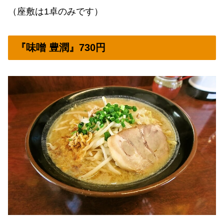
（座敷は1卓のみです）
『味噌 豊潤』730円