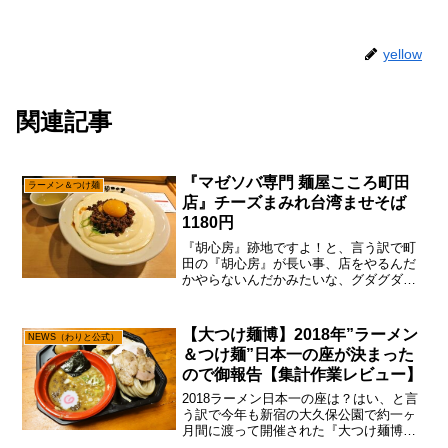
yellow
関連記事
『マゼソバ専門 麺屋こころ町田
ラーメン＆つけ麺
店』チーズまみれ台湾ませそば
1180円
『胡心房』跡地ですよ！と、言う訳で町
田の『胡心房』が長い事、店をやるんだ
かやらないんだかみたいな、グダグダ期
間を経てからの、結局は看板とレシピを
売った挙げ句、ニュー『胡心房』はわり
と秒殺だったりして、その後に入って来
【大つけ麺博】2018年”ラーメン
NEWS（わりと公式）
たのが『マゼソバ専門 麺...
＆つけ麺”日本一の座が決まった
ので御報告【集計作業レビュー】
2018ラーメン日本一の座は？はい、と言
う訳で今年も新宿の大久保公園で約一ヶ
月間に渡って開催された『大つけ麺博』
でして、筆者も第1陣から第4陣までガッ