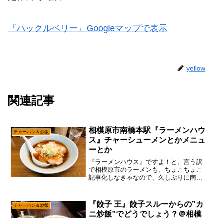
『ハックルベリー』Googleマップで表示
yellow
関連記事
相模原市南橋本駅『ラーメンハウ
チャーハン＆炒飯
ス』チャーシューメンとかメニュ
ーとか
『ラーメンハウス』ですよ！と、言う訳
で相模原市のラーメンも、ちょこちょこ
記事化しなきゃなので、久しぶりに南橋
本駅ら辺にある『ラーメンハウス』に行
こうかな～って。いや！わりと相模原市
内のラーメン、そこそこラーメンを食べ
『餃子 王』餃子スルーからの”カ
チャーハン＆炒飯
歩く人ならば、大抵の店は...
ニ炒飯”でどうでしょう？＠相模