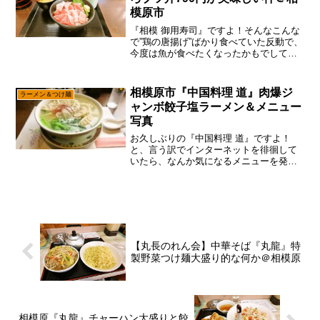
模原市
『相模 御用寿司』ですよ！そんなこんな
で”鶏の唐揚げ”ばかり食べていた反動で、
今度は魚が食べたくなったかもでして、
久し振りに『相模 御用寿司』に行ってみ
ようかなと。まあ、魚モチベになったな
ら、個人的には色々な店をキープしてあ
相模原市『中国料理 道』肉爆ジ
ラーメン＆つけ麺
るけれども、やは...
ャンボ餃子塩ラーメン＆メニュー
写真
お久しぶりの『中国料理 道』ですよ！
と、言う訳でインターネットを徘徊して
いたら、なんか気になるメニューを発見
したので、そこは食べに行くでしょ～思
えば『中国料理 道』とかも、移転する前
はちょこちょこ食べに行ってたかもです
が、最近はすっかり行っ...
【丸長のれん会】中華そば『丸龍』特
製野菜つけ麺大盛り的な何か＠相模原
相模原『丸龍』チャーハン大盛りと餃