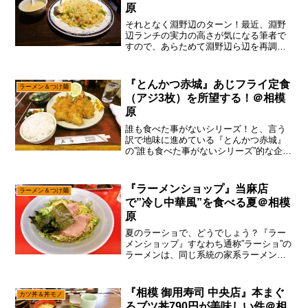
原
それとなく淵野辺のターン！最近、淵野
辺ランチの実力の高さが気になる筆者で
すので、あらためて淵野辺ら辺を再調査
してみた次第です。あまり中華料理屋さ
んのない淵野辺ですが、何気に『餃子
王』は気になっていた次第でして、前か
『とんかつ赤城』あじフライ定食
ラーメン＆つけ麺
ら行こうかな～とは思って...
（アジ3枚）を所望する！＠相模
原
誰も食べた事がないシリーズ！と、言う
訳で地味に進めている『とんかつ赤城』
の”誰も食べた事がないシリーズ”的な企画
ですが、あえて言おう！「あじフライは
希に出ていると！」筆者も何回か他の人
が『あじフライ定食』をオーダーしてい
『ラーメンショップ』当麻店
ラーメン＆つけ麺
るのを目撃しているの...
で”冷し中華風”を食べる夏＠相模
原
夏のラーショで、どうでしょう？『ラー
メンショップ』すなわち通称”ラーショ”の
ラーメンは、同じ系統の家系ラーメンに
比べると若干ライトな傾向があるので夏
でもそれなりイケるのですが、あえて言
おう！「冷し中華風ですと？」ほほ
『相模 御用寿司 中央店』本まぐ
カツ丼＆丼モノ
う……これはチョット気に...
ろブツ丼790円が美味しい件＠相