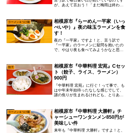
言う訳で毎日暑い日が続いているのです
が、あえて言おう！「まだ梅雨は終わっ
てないと！」うん。もうすっかり気分は
夏ですけれども、まだまだ梅雨すら終わ
ってない説。って事で、それとなく『ラ
相模原市『らーめん一平家（いっ
ラーメン＆つけ麺
ーメンショップ相模原店』...
ぺいや）』夜の味玉ラーメンを食
す！
夜の『一平家』ですよ！と、言う訳で
『一平家』のラーメンに疑問を抱いたの
で、やはり夜も食べてみようかなと思っ
た次第。確かに昔と味が違う気がするっ
てのは、食べる時間帯が昔と変わったか
らかもですし？ま、そこら辺が店炊きの
相模原市『中華料理 宏苑』Cセッ
餃子
難しいトコロでも有り、魅力...
ト（餃子、ライス、ラーメン）
900円
『中華料理 宏苑』に行ぐ！って事で、も
はや年末年始待ったなしな感じでして、
謎の焦りが生まれるけれども、とりあえ
ずは出来る事を進めましょうって感じ
で、『中華料理 宏苑』に行ってみた次
第。いや、昨今はあれこれ値上がりして
相模原市『中華料理 大勝軒』チ
ラーメン＆つけ麺
いて、わりとランチも悩む...
ャーシューワンタンメン850円が
美味しい件
来年も『中華料理 大勝軒』ですよ！と、