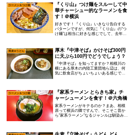
『くり山』つけ麺をスルーして中
ラーメン＆つけ麺
華チャーシュー的なラーメンを食
す！＠横浜
好きです！『くり山』いきなり告白する
パターンですが、何気に『くり山』の”つ
け麺”は相当に好きな感じでして、去年
の”大つけ麺博 ラーメン日本一決定戦”の
予選とか毎日投票していた可能性……あ
ると思います。ま、残念ながらWEB予選
厚木『中津そば』かけそば300円
蕎麦orうどん
は通過しなかった...
に天ぷら100円でどうでしょう？
『中津そば』を知ってますか？相模川の
横にある厚木の内陸工業団地ら辺は、何
気に飲食店がちょいちょいある感じでし
て、当サイト的にもそこそこ食べに行っ
てるゾーンで御座います。あの台地、め
っちゃ広くてめっちゃ平らな地形です
『家系ラーメン とらきち家』チ
が、それもそのはず、昔々は...
ラーメン＆つけ麺
ャーシューメンを食す！＠六角橋
家系ラーメンがキテるのか？まあ、相模
原って横浜の隣ですんで、そこそこ昔か
ら”家系ラーメン”なるジャンルは馴染みが
あるかもでして、それなり食べてるとは
思うのですが、あえて言おう！「明らか
に家系ラーメンに対する意識が変わった
生麦『立喰そば・うどん どん
と！」町田に『奥津家...