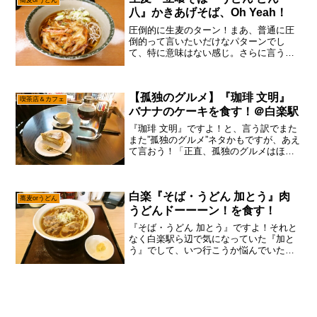
蕎麦orうどん
八』かきあげそば、Oh Yeah！
圧倒的に生麦のターン！まあ、普通に圧
倒的って言いたいだけなパターンでし
て、特に意味はない感じ。さらに言うと
当サイト、自慢じゃないけどタイトルが
超絶テキトーな予感ですが、あえて言お
う！「SEO的には問題ないと！」ブログ
【孤独のグルメ】『珈琲 文明』
は趣味の域なら好きな様に...
喫茶店＆カフェ
バナナのケーキを食す！＠白楽駅
『珈琲 文明』ですよ！と、言う訳でまた
また”孤独のグルメ”ネタかもですが、あえ
て言おう！「正直、孤独のグルメはほぼ
観ていないと！」なので、わりと”孤独の
グルメ”とネタと言うか店は被ったりする
ものの、特に五郎さんを追いかけている
白楽『そば・うどん 加とう』肉
訳ではないぞ～...
蕎麦orうどん
うどんドーーーン！を食す！
『そば・うどん 加とう』ですよ！それと
なく白楽駅ら辺で気になっていた『加と
う』でして、いつ行こうか悩んでいたの
ですが、あえて言おう！「うどんが美味
しい季節ですと！」いや、別に夏に食べ
ても良いんですけど、どうせだったら夏
は蕎麦、冬は”うどん”...