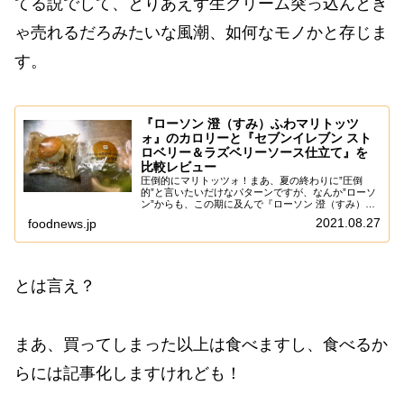
てる説でして、とりあえず生クリーム突っ込んとき
ゃ売れるだろみたいな風潮、如何なモノかと存じま
す。
『ローソン 澄（すみ）ふわマリトッツ
ォ』のカロリーと『セブンイレブン スト
ロベリー＆ラズベリーソース仕立て』を
比較レビュー
圧倒的にマリトッツォ！まあ、夏の終わりに”圧倒
的”と言いたいだけなパターンですが、なんか”ローソ
ン”からも、この期に及んで『ローソン 澄（すみ）ふ
わマリトッツォ』が発売されたので、そこは食べてみ
2021.08.27
foodnews.jp
ようかな～って。そして！何気に”セブンイレブン...
とは言え？
まあ、買ってしまった以上は食べますし、食べるか
らには記事化しますけれども！