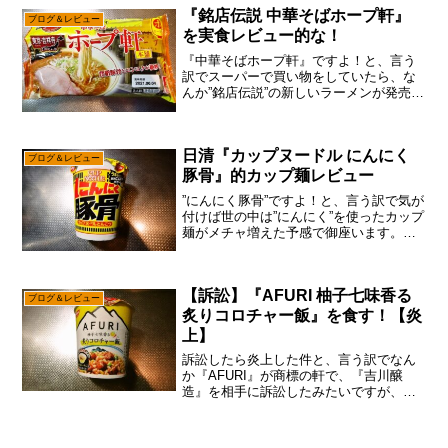
段の食生活がそれはそれは酷い感じです
『銘店伝説 中華そばホープ軒』
ブログ＆レビュー
んで、お菓子とかは極力控え...
を実食レビュー的な！
『中華そばホープ軒』ですよ！と、言う
訳でスーパーで買い物をしていたら、な
んか”銘店伝説”の新しいラーメンが発売さ
れていた次第。ほほう……今度は『ホー
プ軒』ですか？わりと入手しやすいの
で、銘店伝説シリーズはそれなり食べて
日清『カップヌードル にんにく
いるかもでして、今回も...
ブログ＆レビュー
豚骨』的カップ麺レビュー
”にんにく豚骨”ですよ！と、言う訳で気が
付けば世の中は”にんにく”を使ったカップ
麺がメチャ増えた予感で御座います。い
や、昔々はほとんどニンニクを使ったカ
ップ麺が無かった事を考えると、この増
殖っぷりは不思議かも？ん～……まあ、
【訴訟】『AFURI 柚子七味香る
関東地方ら辺です...
ブログ＆レビュー
炙りコロチャー飯』を食す！【炎
上】
訴訟したら炎上した件と、言う訳でなん
か『AFURI』が商標の軒で、『吉川醸
造』を相手に訴訟したみたいですが、あ
えて言おう！「全ては裁判で決まるでし
ょうと！」まあね～確かに”AFURI”ってワ
ードに関しては、現状ですと『AFURI』