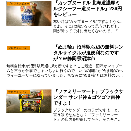
『カップヌードル 北海道濃厚ミ
ブログ＆レビュー
ルクシーフー道ヌードル』236円
をレビュー
寒い時は”カップヌードル”ですよ！うん。
まあ、そこは鍋だろって思うけれども、
雨が降ってて外に出たくないので、『カ
ップヌードル 北海道濃厚ミルクシーフー
道ヌードル』を食べるでしょ～数年前に
シーフード味を牛乳で作るみたいなの
『ぬま輪』沼津駅ら辺の無料レン
ブログ＆レビュー
が、流行ったかもでし...
タルサイクルが鬼便利なのです
が？＠静岡県沼津市
無料自転車が沼津駅周辺に8カ所ですと？ここ最近、沼津がマイブー
ムと言うか仕事でちょいちょい行くので、いつの間にか”ぬま輪”のヘ
ヴィーユーザーになっていました。ちなみに”ぬま輪”とは無料のレン
タルサイクル的な何かでして、とにかく無料！（3時間...
『ファミリーマート』ブラックサ
ブログ＆レビュー
ンダー サンド神＆ゴツゴツ雷神
ですよ！
ブラックサンダーのコラボですよ！と、
言う訳でなんとなく『ファミリーマー
ト』の店内を徘徊してたら、そこそこ気
になる商品を目視で確認したので、たま
には食べてみようかな～って。いや、普