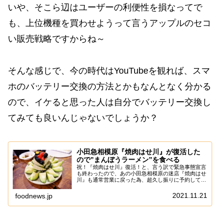
いや、そこら辺はユーザーの利便性を損なってで
も、上位機種を買わせようって言うアップルのセコ
い販売戦略ですからね～
そんな感じで、今の時代はYouTubeを観れば、スマ
ホのバッテリー交換の方法とかもなんとなく分かる
ので、イケると思った人は自分でバッテリー交換し
てみても良いんじゃないでしょうか？
小田急相模原『焼肉はせ川』が復活した
ので”まんぼうラーメン”を食べる
祝！『焼肉はせ川』復活！と、言う訳で緊急事態宣言
も終わったので、あの小田急相模原の迷店『焼肉はせ
川』も通常営業に戻った為、超久し振りに予約して食
べに行ってみた次第。ちなみに『焼肉はせ川』につい
て解説するとスゲー長くなると思うので、詳しい事
2021.11.21
foodnews.jp
は...