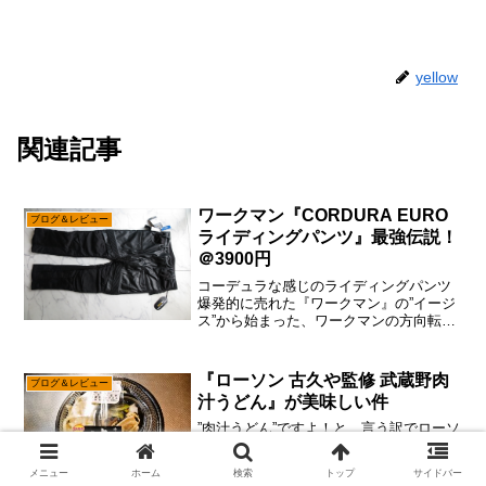
yellow
関連記事
ワークマン『CORDURA EURO
ブログ＆レビュー
ライディングパンツ』最強伝説！
＠3900円
コーデュラな感じのライディングパンツ
爆発的に売れた『ワークマン』の”イージ
ス”から始まった、ワークマンの方向転換
でして、ここ数年は「バイクを乗る人に
特化した製品」やアウトドア向け製品の
開発が進んでいる感じですが、あえて言
『ローソン 古久や監修 武蔵野肉
ブログ＆レビュー
おう！「ついにライデ...
汁うどん』が美味しい件
”肉汁うどん”ですよ！と、言う訳でローソ
ンの店内を徘徊していたら、なんとなく
気になる『古久や監修 武蔵野肉汁うど
メニュー
ホーム
検索
トップ
サイドバー
ん』を発見したので買ってみた次第。個