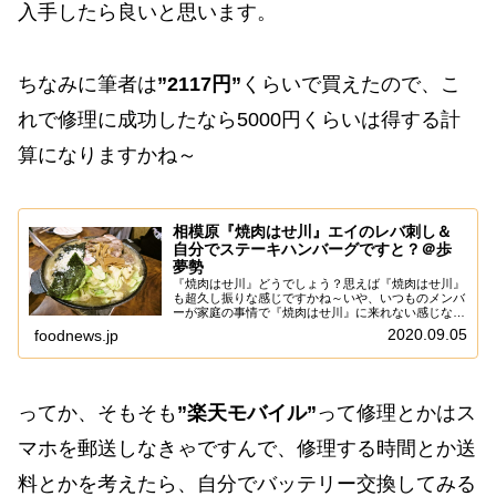
入手したら良いと思います。
ちなみに筆者は
”2117円”
くらいで買えたので、こ
れで修理に成功したなら5000円くらいは得する計
算になりますかね～
相模原『焼肉はせ川』エイのレバ刺し＆
自分でステーキハンバーグですと？＠歩
夢勢
『焼肉はせ川』どうでしょう？思えば『焼肉はせ川』
も超久し振りな感じですかね～いや、いつものメンバ
ーが家庭の事情で『焼肉はせ川』に来れない感じなの
で、そうなると筆者の足も鈍ってしまう可能性……あ
2020.09.05
foodnews.jp
ると思います！と、言う訳で再び『焼肉はせ川』
で”...
ってか、そもそも
”楽天モバイル”
って修理とかはス
マホを郵送しなきゃですんで、修理する時間とか送
料とかを考えたら、自分でバッテリー交換してみる