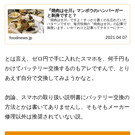
『焼肉はせ川』マンボウのハンバーガー
と刺身ですと？
『焼肉はせ川』ですよ！すっかり書くのを忘れていた
パターンですが、毎月恒例の『焼肉はせ川』の記事で
御座います。いや！わりと記事ってテキトーにテーマ
を選んでいる風に見えるかもですが、かなり様々な要
素を加味してネタを厳選していたりして、さらに記
2021.04.07
foodnews.jp
事...
とは言え、ゼロ円で手に入れたスマホを、何千円も
かけてバッテリー交換するのもアレですんで、とり
あえず自分で交換してみようかなと。
勿論、スマホの取り扱い説明書にバッテリー交換の
方法とかは書いてありませんし、そもそもメーカー
修理以外は推奨されていない説。