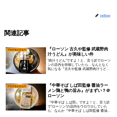
yellow
関連記事
『ローソン 古久や監修 武蔵野肉
ブログ＆レビュー
汁うどん』が美味しい件
”肉汁うどん”ですよ！と、言う訳でローソ
ンの店内を徘徊していたら、なんとなく
気になる『古久や監修 武蔵野肉汁うど
ん』を発見したので買ってみた次第。個
人的に”うどん”とか超好きなので、わりと
記事もチカラを入れているのですが、思
『中華そば しば田監修 醤油ラー
えばコンビニの”...
ブログ＆レビュー
メン鶏と鴨の旨み』がまずい？＠
ローソン
『中華そば しば田』ですよ！と、言う訳
で”ローソン”の店内をウロウロしていた
ら、なんか『中華そば しば田監修 醤油ラ
ーメン鶏と鴨の旨み』なるアイテムを発