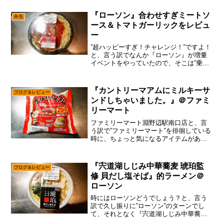
見したので、それは買ってみる方向。ま
あ、コレ系のラーメンは超手軽なので、
『ローソン』合わせすぎミートソ
弁当
なるべく1回くら...
ース＆トマトガーリックをレビュ
ー
”超ハッピーすぎ！チャレンジ！”ですよ！
と、言う訳でなんか『ローソン』が増量
イベントをやっていたので、そこは”乗る
しか無いこのビッグウェーブに”理論で参
加する方向。いや、もうコンビニ弁当を
追いかける必要はないけれども、まあ増
『カントリーマアムにミルキーサ
ブログ＆レビュー
量と言われたら、...
ンドしちゃいました。』＠ファミ
リーマート
ファミリーマート淵野辺駅南口店と、言
う訳で”ファミリーマート”を徘徊している
時に、ちょっと気になるアイテムがあっ
たので買ってみた訳ですが、あえて言お
う！「気に入ったのは値段だと！」ん
～……この”ファミリーマート淵野辺駅南
『宍道湖しじみ中華蕎麦 琥珀監
ブログ＆レビュー
口店”は、わりと色々...
修 貝だし塩そば』的ラーメン＠
ローソン
時にはローソンどうでしょう？と、言う
訳で久し振りに”ローソン”のターンでし
て、それとなく『宍道湖しじみ中華蕎麦
琥珀監修 貝だし塩そば』を買ってみた次