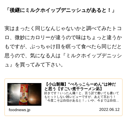
「後継にミルクホイップデニッシュがあると！」
実はまったく同じなんじゃないかと調べてみたトコ
ロ、微妙にカロリーが違うので味はちょっと違うか
もですが、ぶっちゃけ目を瞑って食べたら同じだと
思うので、気になる人は『ミルクホイップデニッシ
ュ』を買ってみて下さい。
【小山製麺】”ぺろっこらーめん”は神だ
と思う【すごい煮干ラーメン凪】
好きです！いったん麺！と、言う訳で書いても書いて
もヒットしない雑レビューですが、あえて言おう！
「今度こそは自信があると！」いや、今までは自信無
かったんか～いってなるかもですが、記事って実際に
出してみないと結果は誰にも分からない説ですし、基
2022.06.12
foodnews.jp
本...