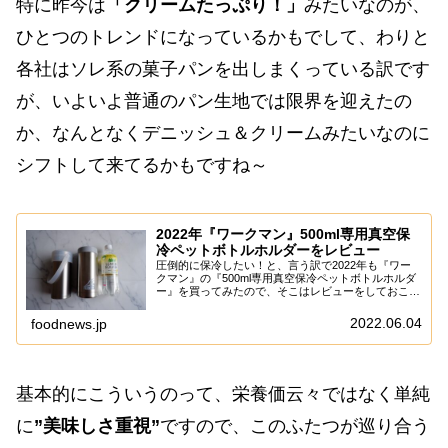
特に昨今は
「クリームたっぷり！」
みたいなのが、
ひとつのトレンドになっているかもでして、わりと
各社はソレ系の菓子パンを出しまくっている訳です
が、いよいよ普通のパン生地では限界を迎えたの
か、なんとなくデニッシュ＆クリームみたいなのに
シフトして来てるかもですね～
2022年『ワークマン』500ml専用真空保
冷ペットボトルホルダーをレビュー
圧倒的に保冷したい！と、言う訳で2022年も『ワー
クマン』の『500ml専用真空保冷ペットボトルホルダ
ー』を買ってみたので、そこはレビューをしておこう
かなと。いや、もう3モデルくらい買っているので、
筆者にとって必要か否かっちゅうたらアレなん...
2022.06.04
foodnews.jp
基本的にこういうのって、栄養価云々ではなく単純
に
”美味しさ重視”
ですので、このふたつが巡り合う