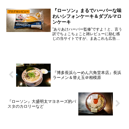
第。まあね。ぶっちゃけコレ系は”セブン
イレブン”で安定だとは思うのですが、ロ
『ローソン』まるでハーバーな味
ブログ＆レビュー
ーソンも技術的...
わいシフォンケーキ＆ダブルマロ
ンケーキ
”ありあけハーバー監修”ですよ！と、言う
訳でちょこちょこと雑レビューに励む感
じの当サイトですが、まあこれも広告収
入に見合った予算感と言うか立ち回りで
すので、何はともあれ広告を（略って事
で、今回も『ローソン』の商品でして、
ちょっと美味しそうだ...
『博多長浜らーめん六角堂本店』長浜
ラーメン＆替え玉＠相模原
『ローソン』大盛明太マヨネーズ的パ
スタのカロリーなど