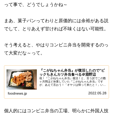
って事で、どうでしょうかね～
まあ、菓子パンってわりと原価的には余裕がある説
でして、とりあえず甘ければ不味くはない可能性。
そう考えると、やはりコンビニ弁当を開発するのっ
て大変だな～って。
『こがねちゃん弁当』が復活したので”ビ
ックちきんカツ弁当食べる＠淵野辺
祝！『こがねちゃん弁当』復活！と、言う訳でこの数
ヶ月間ほど休業していた『こがねちゃん弁当』です
が、あえて言おう！「オヤジは帰って来たと！」いや
～、オヤジさんも歳が歳なだけに色々と心配だったの
ですが、宣言通りに復活したかもでして、何はともあ
2022.05.28
foodnews.jp
れ...
個人的にはコンビニ弁当の工場、明らかに外国人技