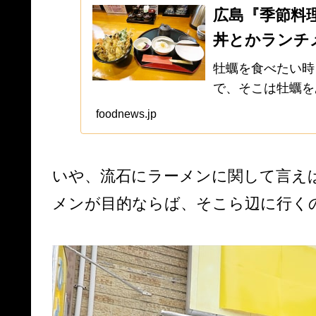
広島『季節料理
丼とかランチ
牡蠣を食べたい時
で、そこは牡蠣を
別に今はコッチの
foodnews.jp
あえて広島まで行
はあるかもです...
いや、流石にラーメンに関して言え
メンが目的ならば、そこら辺に行く