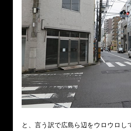
と、言う訳で広島ら辺をウロウロし