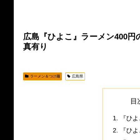
広島『ひよこ』ラーメン400
真有り
ラーメン＆つけ麺
広島県
目
『ひよ
『ひよ