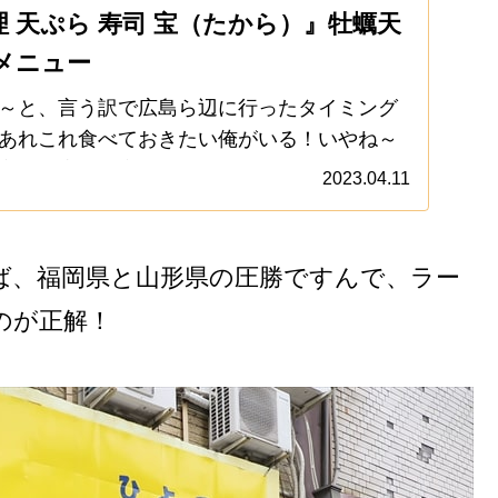
 天ぷら 寿司 宝（たから）』牡蠣天
メニュー
～と、言う訳で広島ら辺に行ったタイミング
あれこれ食べておきたい俺がいる！いやね～
方でも広島県産の生牡蠣とか食べれるので、
2023.04.11
かなくてもいいじゃんって話も、1mmくらい
ば、福岡県と山形県の圧勝ですんで、ラー
のが正解！