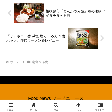
相模原市『とんかつ赤城』鶏の唐揚げ
定食を食べる時
『サッポロ一番 減塩 塩らーめん ３食
パック』即席ラーメンをレビュー
ホーム
定食＆洋食
Food News フードニュース
© 2017 Food News フードニュース.
メニュー
ホーム
検索
トップ
サイドバー