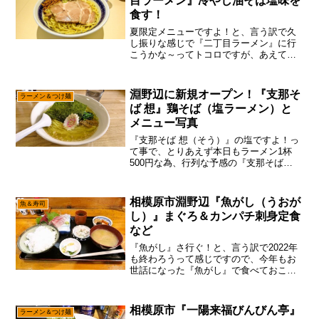
目ラーメン』冷やし油そば塩味を
食す！
夏限定メニューですよ！と、言う訳で久
し振りな感じで『二丁目ラーメン』に行
こうかな～ってトコロですが、あえて言
おう！「自家製麺では無くなったと！」
まあ、ワンオペで営業時間も長めですん
で、そうなるよね～って小並感ですけれ
淵野辺に新規オープン！『支那そ
ラーメン＆つけ麺
ども。みたいな変更点もあ...
ば 想』鶏そば（塩ラーメン）と
メニュー写真
『支那そば 想（そう）』の塩ですよ！っ
て事で、とりあえず本日もラーメン1杯
500円な為、行列な予感の『支那そば
想』ですけれども、やはり淵野辺ら辺に
新規オープンの店ですんで、注目度は高
めかな～って。と、言う訳で二本目の記
相模原市淵野辺『魚がし（うおが
魚＆寿司
事も、速攻で出すパタ...
し）』まぐろ＆カンパチ刺身定食
など
『魚がし』さ行ぐ！と、言う訳で2022年
も終わろうって感じですので、今年もお
世話になった『魚がし』で食べておこう
かな～って。まあ、何気に淵野辺ら辺は
ラーメンばかりと思われていますが、実
は相模原市にしては珍しく魚系も充実し
相模原市『一陽来福びんびん亭』
ラーメン＆つけ麺
てる説で御座います。...