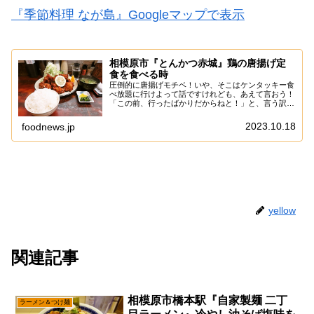
『季節料理 なが島』Googleマップで表示
相模原市『とんかつ赤城』鶏の唐揚げ定
食を食べる時
圧倒的に唐揚げモチベ！いや、そこはケンタッキー食
べ放題に行けよって話ですけれども、あえて言おう！
「この前、行ったばかりだからねと！」と、言う訳で
久し振りに『とんかつ赤城』で、鶏の唐揚げを食べよ
うかな～って思ったのですが、なんか水曜日は売り
2023.10.18
foodnews.jp
切...
yellow
関連記事
相模原市橋本駅『自家製麺 二丁
ラーメン＆つけ麺