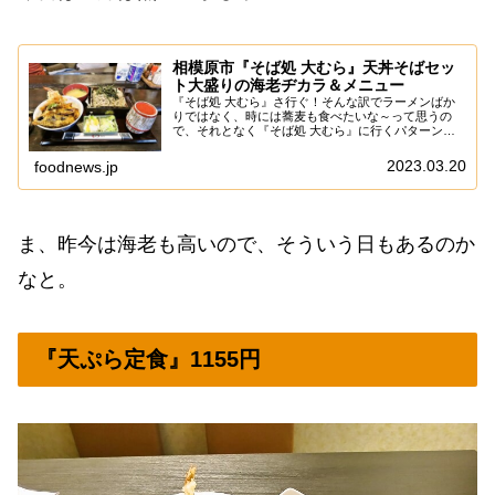
相模原市『そば処 大むら』天丼そばセッ
ト大盛りの海老ヂカラ＆メニュー
『そば処 大むら』さ行ぐ！そんな訳でラーメンばか
りではなく、時には蕎麦も食べたいな～って思うの
で、それとなく『そば処 大むら』に行くパターンで
御座います。嘘です。本当は蕎麦云々ではなく、単純
に天丼モチベになったからでして、やはり『豊野丼』
2023.03.20
foodnews.jp
は...
ま、昨今は海老も高いので、そういう日もあるのか
なと。
『天ぷら定食』1155円