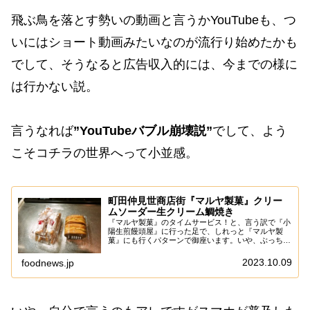
飛ぶ鳥を落とす勢いの動画と言うかYouTubeも、つ
いにはショート動画みたいなのが流行り始めたかも
でして、そうなると広告収入的には、今までの様に
は行かない説。
言うなれば
”YouTubeバブル崩壊説”
でして、よう
こそコチラの世界へって小並感。
町田仲見世商店街『マルヤ製菓』クリー
ムソーダー生クリーム鯛焼き
『マルヤ製菓』のタイムサービス！と、言う訳で『小
陽生煎饅頭屋』に行った足で、しれっと『マルヤ製
菓』にも行くパターンで御座います。いや、ぶっちゃ
け移動時間1秒くらいですんで、そこは二本撮り上等
ですし、両方とも持ち帰り可なので、今行かないで何
2023.10.09
foodnews.jp
時...