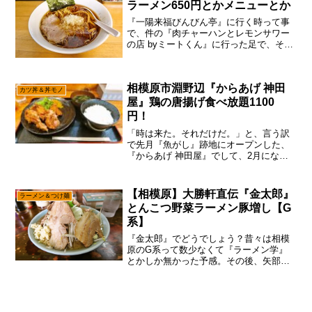
ラーメン650円とかメニューとか
『一陽来福びんびん亭』に行く時って事
で、件の『肉チャーハンとレモンサワー
の店 byミートくん』に行った足で、その
まま『一陽来福びんびん亭』に行くパタ
ーンで御座います。一応は書いておきま
すと、この『一陽来福びんびん亭』は、
相模原市淵野辺『からあげ 神田
ラーメンの『びんびん...
カツ丼＆丼モノ
屋』鶏の唐揚げ食べ放題1100
円！
「時は来た。それだけだ。」と、言う訳
で先月『魚がし』跡地にオープンした、
『からあげ 神田屋』でして、2月になっ
たのでどんなもんかな～って。いや、な
んか1月はプレオープンみたいな感じでし
て、メニューもトッピングも食べ放題も
【相模原】大勝軒直伝『金太郎』
ラーメン＆つけ麺
出揃って無かったので...
とんこつ野菜ラーメン豚増し【G
系】
『金太郎』でどうでしょう？昔々は相模
原のG系って数少なくて『ラーメン学』
とかしか無かった予感。その後、矢部に
『きじとら』が出来たり『プメハナ』も
G系を始めたりした記憶でして、そこら
辺くらいのタイミングで『金太郎』もG
系をメニューに出したよう...