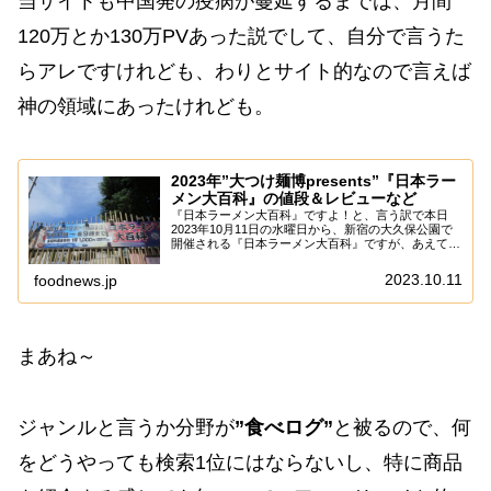
当サイトも中国発の疫病が蔓延するまでは、月間
120万とか130万PVあった説でして、自分で言うた
らアレですけれども、わりとサイト的なので言えば
神の領域にあったけれども。
2023年”大つけ麺博presents”『日本ラー
メン大百科』の値段＆レビューなど
『日本ラーメン大百科』ですよ！と、言う訳で本日
2023年10月11日の水曜日から、新宿の大久保公園で
開催される『日本ラーメン大百科』ですが、あえて言
おう！「”大つけ麺博”と違うのかと！」みたいな疑問
があったので、主催者さんに聞いてみたトコロ...
2023.10.11
foodnews.jp
まあね～
ジャンルと言うか分野が
”食べログ”
と被るので、何
をどうやっても検索1位にはならないし、特に商品