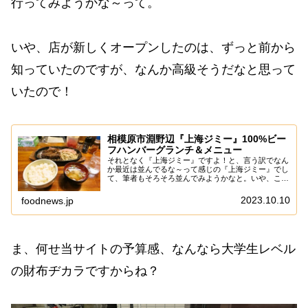
行ってみようかな～って。
いや、店が新しくオープンしたのは、ずっと前から
知っていたのですが、なんか高級そうだなと思って
いたので！
相模原市淵野辺『上海ジミー』100%ビー
フハンバーグランチ＆メニュー
それとなく『上海ジミー』ですよ！と、言う訳でなん
か最近は並んでるな～って感じの『上海ジミー』でし
て、筆者もそろそろ並んでみようかなと。いや、この
『上海ジミー』も、それなり記事化しているのです
が、思えばハンバーグは御無沙汰な気がするので！ま
2023.10.10
foodnews.jp
あ...
ま、何せ当サイトの予算感、なんなら大学生レベル
の財布ヂカラですからね？