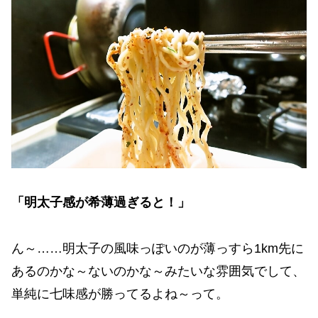
「明太子感が希薄過ぎると！」
ん～……明太子の風味っぽいのが薄っすら1km先に
あるのかな～ないのかな～みたいな雰囲気でして、
単純に七味感が勝ってるよね～って。