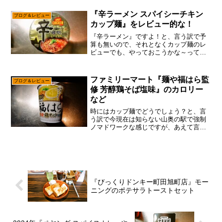
近はコンビニ限定販売のカップ麺が超多
いのですが、いかんせんコンビニってほ
『辛ラーメン スパイシーチキン
ブログ＆レビュー
ぼ定価販売ですんで...
カップ麺』をレビュー的な！
『辛ラーメン』ですよ！と、言う訳で予
算も無いので、それとなくカップ麺のレ
ビューでも、やっておこうかな～って。
いや、みなさんが思っているよか、ネッ
トの広告の単価って鬼安いので、記事1本
書いて1万円儲かるとか、99.9％ないです
ファミリーマート『麺や福はら監
ブログ＆レビュー
からね？そこはサ...
修 芳醇鶏そば塩味』のカロリー
など
時にはカップ麺でどうでしょう？と、言
う訳で今現在は知らない山奥の駅で強制
ノマドワークな感じですが、あえて言お
う！「雑レビューは健在であると！」ま
あ、やろうと思えばチョットした隙間時
間で書けそうな気がする”雑レビュー”でし
て、こういうタイミン...
『びっくりドンキー町田旭町店』モー
ニングのポテサラトーストセット