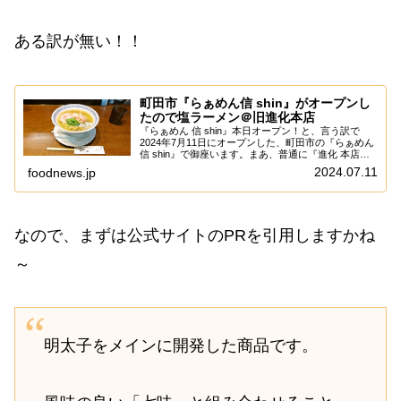
ある訳が無い！！
町田市『らぁめん信 shin』がオープンし
たので塩ラーメン＠旧進化本店
『らぁめん 信 shin』本日オープン！と、言う訳で
2024年7月11日にオープンした、町田市の『らぁめん
信 shin』で御座います。まあ、普通に『進化 本店』
のリニューアル的な感じでして、ゆえに場所と言うか
2024.07.11
foodnews.jp
ロケーションも前の店と同じだぞと...
なので、まずは公式サイトのPRを引用しますかね
～
明太子をメインに開発した商品です。