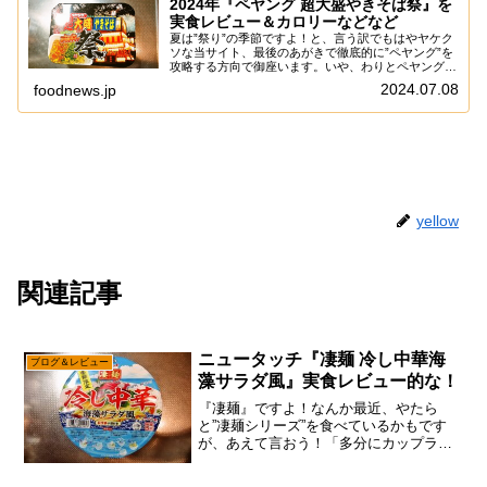
2024年『ペヤング 超大盛やきそば祭』を
実食レビュー＆カロリーなどなど
夏は”祭り”の季節ですよ！と、言う訳でもはやヤケク
ソな当サイト、最後のあがきで徹底的に”ペヤング”を
攻略する方向で御座います。いや、わりとペヤングの
記事は元が取れると言うか、そもそもカップ麺は高く
2024.07.08
foodnews.jp
無いので、まあまあペイ出来る説で御座います。...
yellow
関連記事
ニュータッチ『凄麺 冷し中華海
ブログ＆レビュー
藻サラダ風』実食レビュー的な！
『凄麺』ですよ！なんか最近、やたら
と”凄麺シリーズ”を食べているかもです
が、あえて言おう！「多分にカップラー
メン、売れていると！」いや、何せ夜の
20時以降は外食出来ないとなると、通常