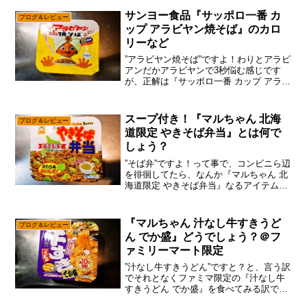
よりもカップラーメンとかが売れるであ
サンヨー食品『サッポロ一番 カ
ろう事は間違いなく、確...
ブログ＆レビュー
ップ アラビヤン焼そば』のカロ
リーなど
”アラビヤン焼そば”ですよ！わりとアラビ
アンだかアラビヤンで3秒悩む感じです
が、正解は『サッポロ一番 カップ アラビ
ヤン焼そば』で御座います。ちなみにコ
チラの『アラビヤン焼そば』の元祖と言
うか、袋麺の方は今年で発売55周年との
スープ付き！『マルちゃん 北海
ブログ＆レビュー
事でして、まさ...
道限定 やきそば弁当』とは何で
しょう？
”そば弁”ですよ！って事で、コンビニら辺
を徘徊してたら、なんか『マルちゃん 北
海道限定 やきそば弁当』なるアイテムを
発見したので、それとなく買ってみた次
第。まあ、北海道でカップ焼そばと言え
ば、この”やきそば弁当”1択でして、圧倒
『マルちゃん 汁なし牛すきうど
ブログ＆レビュー
的なシェアを...
ん でか盛』どうでしょう？＠フ
ァミリーマート限定
”汁なし牛すきうどん”ですと？と、言う訳
でそれとなくファミマ限定の『汁なし牛
すきうどん でか盛』を食べてみる訳です
が、どうでしょうかね～いや、わりと最