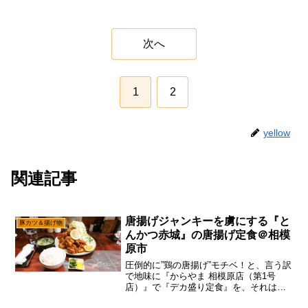
次へ
1
2
yellow
関連記事
唐揚げジャンキーを虜にする『と
豚カツ＆揚げ物
んかつ赤城』の唐揚げ定食＠相模
原市
圧倒的に”鶏の唐揚げ”モチベ！と、言う訳
で地味に『からやま 相模原店（第1号
店）』で『デカ盛り定食』を、それはそ
れは必死になって食べたものの、記事的