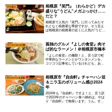
にと言うか視聴率的には、盛大にコケた
訳ですが、あえて言おう！「大丈夫だ、
相模原『笑門』（わらかど）デカ
デカ盛り
問題ないと！」200...
盛りな”うどん”メガぶっかけ……
だと？
相模原で人気の『笑門』に行ってみたそ
れとなく税務署な季節ですが、そう言え
ば相模原の税務署の近くに人気の”うどん
屋さん”があるのを忘れていました。と、
言う訳で今更感もありますが、『笑門』
に行って参りました。初見ですので何を
孤独のグルメ『よしの食堂』肉そ
ラーメン＆つけ麺
食べるか悩む所ですが...
ば的なラーメン！＠相模原市橋本
『よしの食堂』の麺類！と、言う訳で町
中華的なラーメンとかワンタンメンを、
コツコツ記事化しているけれども、あえ
て言おう！「困った時は”よしの食堂”に行
けと！」やはり検索ワードで”孤独のグル
メ”って最強の部類ですんで、数字的に困
相模原市『自由軒』チャーハン並
チャーハン＆炒飯
った時は『よしの...
＆ニラ玉のボリューム感@2024
年
2024年も『自由軒』ですよ！と、言う訳
で2023年のチャーハン食べ納めは、やは
り『自由軒』で御座います。うん。すで
に正月休みに突入してるので、多分に1月
8日くらいまでは休む予感ですし、最近は