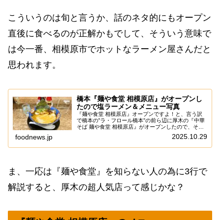
こういうのは旬と言うか、話のネタ的にもオープン
直後に食べるのが正解かもでして、そういう意味で
は今一番、相模原市でホットなラーメン屋さんだと
思われます。
橋本『麺や食堂 相模原店』がオープンし
たので塩ラーメン＆メニュー写真
『麺や食堂 相模原店』オープンですよ！と、言う訳
で橋本の”ラ・フロール橋本”の前ら辺に厚木の『中華
そば 麺や食堂 相模原店』がオープンしたので、そこ
はマッハで食べに行くでしょ～まあ、一応は書いてお
2025.10.29
foodnews.jp
きますと、この『麺や食堂 相模原店』は厚木に...
ま、一応は『麺や食堂』を知らない人の為に3行で
解説すると、厚木の超人気店って感じかな？