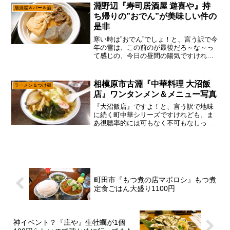
鬼の不定休なので、いつから営業かとは
淵野辺『寿司居酒屋 遊喜や』持
居酒屋＆バー＆酒
言えないけれ...
ち帰りの”おでん”が美味しい件の
是非
寒い時は”おでん”でしょ！と、言う訳で今
年の雪は、この前のが最後だろ～な～っ
て感じの、今日の昼間の陽気ですけれど
も、あえて言おう！「”おでん”が持ち帰り
出来るって知ってますかと！」今では海
鮮丼の方が有名になった『遊喜や』です
相模原市古淵『中華料理 大沼飯
ラーメン＆つけ麺
が、本業は居酒屋...
店』ワンタンメン＆メニュー写真
『大沼飯店』ですよ！と、言う訳で地味
に続く町中華シリーズですけれども、ま
あ視聴率的には可もなく不可もなしって
雰囲気でして、それなり需要はある模
様。確かにラーメンの記事は世の中に溢
れ過ぎているので、ちょっと食傷気味で
あると思われ、変化球で町中...
町田市『もつ煮の店マボロシ』もつ煮
定食ごはん大盛り1100円
神イベント？『庄や』生牡蠣が1個