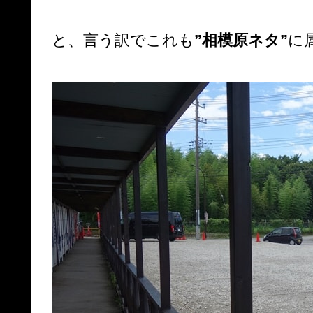
と、言う訳でこれも
”相模原ネタ”
に