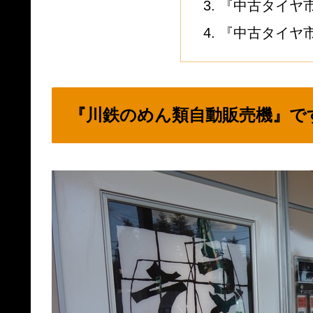
『中古タイヤ
『中古タイヤ
『川鉄のめん類自動販売機』で