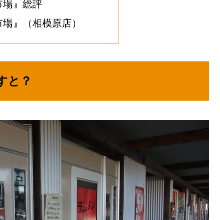
市場』総評
市場』（相模原店）
すと？