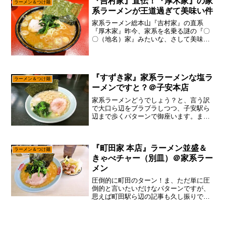
『吉村家』直伝！『厚木家』の家
ラーメン＆つけ麺
ンですので苦手意識が無く...
系ラーメンが王道過ぎて美味い件
家系ラーメン総本山『吉村家』の直系
『厚木家』昨今、家系を名乗る謎の『〇
〇（地名）家』みたいな、さして美味し
くもない豚骨醤油風のテキトーなラーメ
ン氾濫していますが、あえて言おう！
「家系、なめんなよ！！！」まあ、自分
も仕事で人様のラーメンを批評...
『すずき家』家系ラーメンな塩ラ
ラーメン＆つけ麺
ーメンですと？＠子安本店
家系ラーメンどうでしょう？と、言う訳
で大口ら辺をブラブラしつつ、子安駅ら
辺まで歩くパターンで御座います。ま、
ここら辺は実際に歩いてみると分かるの
ですが、何気に大口駅ら辺から子安駅ま
でって普通に歩けちゃう距離感でして、
『町田家 本店』ラーメン並盛＆
大口の商店街をウロウロし...
ラーメン＆つけ麺
きゃべチャー（別皿）＠家系ラー
メン
圧倒的に町田のターン！ま、ただ単に圧
倒的と言いたいだけなパターンですが、
思えば町田駅ら辺の記事も久し振りです
ので、ちょっとは頑張ろうかな～って。
と、言う訳でまずは手始めに記事的に手
堅い”ラーメン”からやりますか？今でこそ