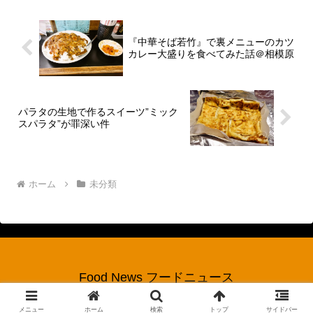
『町田商店』みたいな...
『中華そば若竹』で裏メニューのカツ
カレー大盛りを食べてみた話＠相模原
パラタの生地で作るスイーツ”ミック
スパラタ”が罪深い件
ホーム
未分類
Food News フードニュース
© 2017 Food News フードニュース.
メニュー
ホーム
検索
トップ
サイドバー