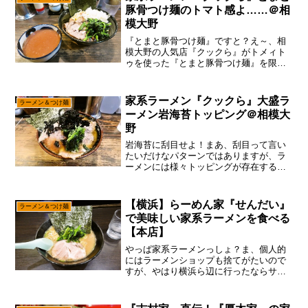
豚骨つけ麺のトマト感よ……＠相
模大野
『とまと豚骨つけ麺』ですと？え～、相
模大野の人気店『クックら』がトメィト
ゥを使った『とまと豚骨つけ麺』を限定
で出すと言う事ですので、それはそれは
食べに行く1択で御座います。いや！ま
あ、今更『クックら』を布教しなくて
家系ラーメン『クックら』大盛ラ
ラーメン＆つけ麺
も、『クックら』勢なら新し...
ーメン岩海苔トッピング＠相模大
野
岩海苔に刮目せよ！まあ、刮目って言い
たいだけなパターンではありますが、ラ
ーメンには様々トッピングが存在する
中、筆者のイチオシはやはり”岩海苔”（バ
ラ海苔）で御座います。ま、そこはラー
メンの種類によるって話ですけれども、
【横浜】らーめん家『せんだい』
ラーメン＆つけ麺
家系ラーメンのみならず...
で美味しい家系ラーメンを食べる
【本店】
やっぱ家系ラーメンっしょ？ま、個人的
にはラーメンショップも捨てがたいので
すが、やはり横浜ら辺に行ったならサン
マーメン、もしくは家系ラーメンを食べ
たくなりますな！で、サンマーメンも嫌
いじゃないのですが、生来のキャットタ